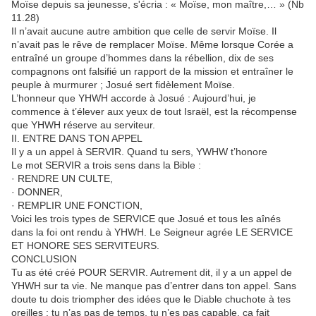
Moïse depuis sa jeunesse, s'écria : « Moïse, mon maître,… » (Nb
11.28)
Il n’avait aucune autre ambition que celle de servir Moïse. Il
n’avait pas le rêve de remplacer Moïse. Même lorsque Corée a
entraîné un groupe d’hommes dans la rébellion, dix de ses
compagnons ont falsifié un rapport de la mission et entraîner le
peuple à murmurer ; Josué sert fidèlement Moïse.
L’honneur que YHWH accorde à Josué : Aujourd’hui, je
commence à t’élever aux yeux de tout Israël, est la récompense
que YHWH réserve au serviteur.
II. ENTRE DANS TON APPEL
Il y a un appel à SERVIR. Quand tu sers, YWHW t’honore
Le mot SERVIR a trois sens dans la Bible :
· RENDRE UN CULTE,
· DONNER,
· REMPLIR UNE FONCTION,
Voici les trois types de SERVICE que Josué et tous les aînés
dans la foi ont rendu à YHWH. Le Seigneur agrée LE SERVICE
ET HONORE SES SERVITEURS.
CONCLUSION
Tu as été créé POUR SERVIR. Autrement dit, il y a un appel de
YHWH sur ta vie. Ne manque pas d’entrer dans ton appel. Sans
doute tu dois triompher des idées que le Diable chuchote à tes
oreilles : tu n’as pas de temps, tu n’es pas capable, ça fait