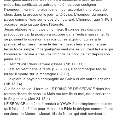
médailles, certificats et autres emblèmes pour souligner
l’honneur. Il va même plus loin en leur accordant une place de
choix dans la presse et le journal télévisé. L’honneur du monde
passe comme l’eau sur le dos d’un canard. L’honneur que YHWH
accorde reste jusque dans l’éternité.
Jésus élabore le principe d’honneur. Il corrige ses disciples
préoccupés par la position à occuper dans l’église naissante. Ils
se posaient la question à savoir qui sera grand, qui sera le
premier et qui sera même le dernier. Jésus leur enseigne une
leçon toute simple : ‘’ Si quelqu'un veut me servir, c'est le Père qui
l'honorera.’’ Josué a très vite compris ce principe car depuis son
jeune âge :
- Il sert YHWH dans l’armée d’Israël (Nb 17.8ss)
- Il est souvent dans la tente (Ex 32.11), il accompagne Moïse
lorsqu’il monte sur la montagne (32.17)
- Il explore le pays en compagnie de Caleb et dix autres espions
(Nb 13-14)
À la fin de sa vie, il formule LE PRINCIPE DE SERVICE dans les
termes riches de sens : « Mais ma famille et moi, nous servirons
le Seigneur. » (Jos 24.15 d)
LE SERVICE que Josué rendait à YHWH était simplement tout ce
qu’il faisait à côté et pour Moïse. La Bible le désigne comme étant
serviteur de Moïse : «Josué, fils de Noun, qui était serviteur de