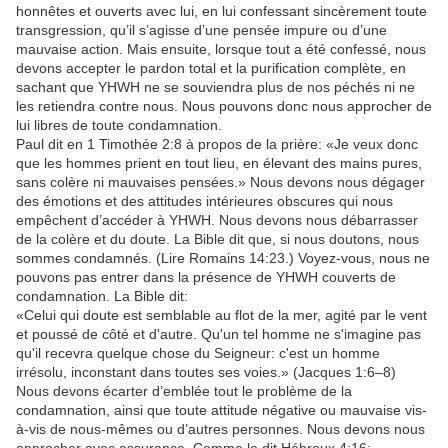
honnêtes et ouverts avec lui, en lui confessant sincèrement toute
transgression, qu’il s’agisse d’une pensée impure ou d’une
mauvaise action. Mais ensuite, lorsque tout a été confessé, nous
devons accepter le pardon total et la purification complète, en
sachant que YHWH ne se souviendra plus de nos péchés ni ne
les retiendra contre nous. Nous pouvons donc nous approcher de
lui libres de toute condamnation.
Paul dit en 1 Timothée 2:8 à propos de la prière: «Je veux donc
que les hommes prient en tout lieu, en élevant des mains pures,
sans colère ni mauvaises pensées.» Nous devons nous dégager
des émotions et des attitudes intérieures obscures qui nous
empêchent d’accéder à YHWH. Nous devons nous débarrasser
de la colère et du doute. La Bible dit que, si nous doutons, nous
sommes condamnés. (Lire Romains 14:23.) Voyez-vous, nous ne
pouvons pas entrer dans la présence de YHWH couverts de
condamnation. La Bible dit:
«Celui qui doute est semblable au flot de la mer, agité par le vent
et poussé de côté et d'autre. Qu'un tel homme ne s'imagine pas
qu'il recevra quelque chose du Seigneur: c'est un homme
irrésolu, inconstant dans toutes ses voies.» (Jacques 1:6–8)
Nous devons écarter d’emblée tout le problème de la
condamnation, ainsi que toute attitude négative ou mauvaise vis-
à-vis de nous-mêmes ou d’autres personnes. Nous devons nous