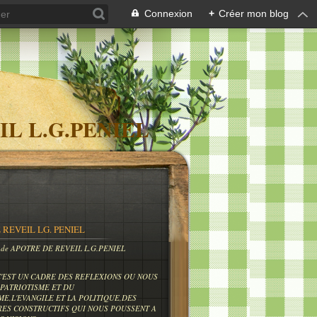
Connexion
+
Créer mon blog
IL L.G.PENIEL
 REVEIL LG. PENIEL
og de APOTRE DE REVEIL L.G.PENIEL
C'EST UN CADRE DES REFLEXIONS OU NOUS
PATRIOTISME ET DU
ME,L'EVANGILE ET LA POLITIQUE,DES
RES CONSTRUCTIFS QUI NOUS POUSSENT A