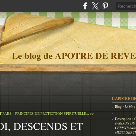
Le blog de APOTRE DE REVE
L'APOTRE DE
Blog
: Le bl
 PARS...
PRINCIPES DE PROTECTION SPIRITUELLE... >>
Description
: 
OI, DESCENDS ET
PARLONS DU 
CHRISTIANIS
MESSAGES T