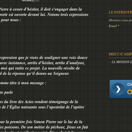
rre à cesser d’hésiter, il doit s’engager dans la
LE PATRIOTI
porte est ouverte devant lui. Notons trois expressions
 pour nous :
Abonnez-vous pou
Email
MECC/CAMP 
expression que je viens de souligner une voix douce
LA MISSION 
c insistance, arrête d’hésiter, arrête d’analyser,
t moi qui initie ce projet. La nouvelle récolte de
nd de la réponse qu’il donne au Seigneur.
omme titre à mon message :
te parle
es du livre des Actes rendent témoignage de la
 de l’Église naissante sous l’apostolat de l’apôtre
ur la première fois Simon Pierre sur le lac de la
es poissons. De son métier de pêcheur, Jésus en fait