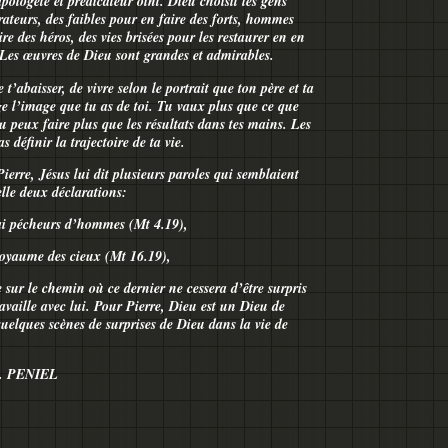
pologète et prédicateur oint. Dieu choisit les gens
rateurs, des faibles pour en faire des forts, hommes
re des héros, des vies brisées pour les restaurer en en
 Les œuvres de Dieu sont grandes et admirables.
e t’abaisser, de vivre selon le portrait que ton père et ta
ge l’image que tu as de toi. Tu vaux plus que ce que
Tu peux faire plus que les résultats dans tes mains. Les
 définir la trajectoire de ta vie.
erre, Jésus lui dit plusieurs paroles qui semblaient
lle deux déclarations:
rai pécheurs d’hommes (Mt 4.19),
 royaume des cieux (Mt 16.19),
 sur le chemin où ce dernier ne cessera d’être surpris
availle avec lui. Pour Pierre, Dieu est un Dieu de
quelques scènes de surprises de Dieu dans la vie de
. PENIEL