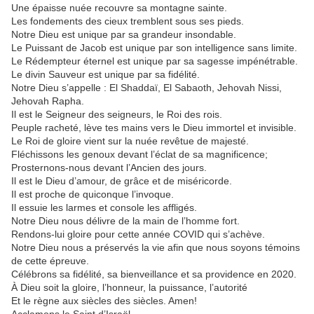
Une épaisse nuée recouvre sa montagne sainte.
Les fondements des cieux tremblent sous ses pieds.
Notre Dieu est unique par sa grandeur insondable.
Le Puissant de Jacob est unique par son intelligence sans limite.
Le Rédempteur éternel est unique par sa sagesse impénétrable.
Le divin Sauveur est unique par sa fidélité.
Notre Dieu s’appelle : El Shaddaï, El Sabaoth, Jehovah Nissi,
Jehovah Rapha.
Il est le Seigneur des seigneurs, le Roi des rois.
Peuple racheté, lève tes mains vers le Dieu immortel et invisible.
Le Roi de gloire vient sur la nuée revêtue de majesté.
Fléchissons les genoux devant l’éclat de sa magnificence;
Prosternons-nous devant l’Ancien des jours.
Il est le Dieu d’amour, de grâce et de miséricorde.
Il est proche de quiconque l’invoque.
Il essuie les larmes et console les affligés.
Notre Dieu nous délivre de la main de l’homme fort.
Rendons-lui gloire pour cette année COVID qui s’achève.
Notre Dieu nous a préservés la vie afin que nous soyons témoins
de cette épreuve.
Célébrons sa fidélité, sa bienveillance et sa providence en 2020.
À Dieu soit la gloire, l’honneur, la puissance, l’autorité
Et le règne aux siècles des siècles. Amen!