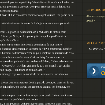
 n'était pas le simple fait qu'elle était constituée d'un animal ou de
qu'elle provenait d'un coeur zélé pour l'Eternel mais le fait qu'elle
LE PATRIOTI
éxigences divines.
 divin et il se contentera d'amener ce qu'il voulait: Une partie de sa
Abonnez-vous pou
Email
 cette histoire c'est la venue de Seth, je vais donc vous parler du
faveur , la grâce, la bénédiction de Yhwh dans la famille mais
Abel par Seth, un fils pieux grâce auquel la postérité de la
qu'à Jésus-Christ.
MECC/CAMP 
hommes en ce temps là prirent la conscience de leur nature
é d'apaiser l'indignation et la colère de Yhwh entierement justifier
LA MISSION 
les hommes se tournèrent vers lui pour implorer sa miséricorde et sa
personnelles restaurées donc c'est par lui qu'on commence à
 quand on parle de la descendance d'Adam, Caïn et Abel ne sont
 Génèse 5:3 " 3 Adam était âgé de 130 ans quand il eut un fils
 son image. Il lui donna le nom de Seth. "
n message et je vous demande de me suivre avec une attention
 choses que tu as perdues dont la paix du coeur, ou dans ton foyer,
e, ton enfant, ton travail, ton argent, ta dignité, ton honneur, ton
n ou le remplacement de tout ce que tu as perdu. Laissez-moi vous
avoir avec ce que Yhwh va te donner.
, il sait pourquoi qu'il permet certaines situations dans nos vies.