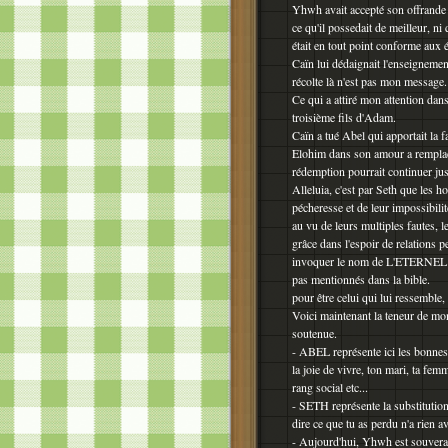
Yhwh avait accepté son offrande ce
ce qu'il possedait de meilleur, ni 
était en tout point conforme aux 
Caïn lui dédaignait l'enseignement
récolte là n'est pas mon message.
Ce qui a attiré mon attention dans
troisième fils d'Adam.
Caïn a tué Abel qui apportait la 
Elohim dans son amour a remplacé 
rédemption pourrait continuer jus
Alleluia, c'est par Seth que les 
pécheresse et de leur impossibilit
au vu de leurs multiples fautes, 
grâce dans l'espoir de relations 
invoquer le nom de L'ETERNEL et
pas mentionnés dans la bible. -
pour être celui qui lui ressemble,
Voici maintenant la teneur de mo
soutenue.
- ABEL représente ici les bonnes
la joie de vivre, ton mari, ta femm
rang social etc...
- SETH représente la substitutio
dire ce que tu as perdu n'a rien 
- Aujourd'hui, Yhwh est souverain