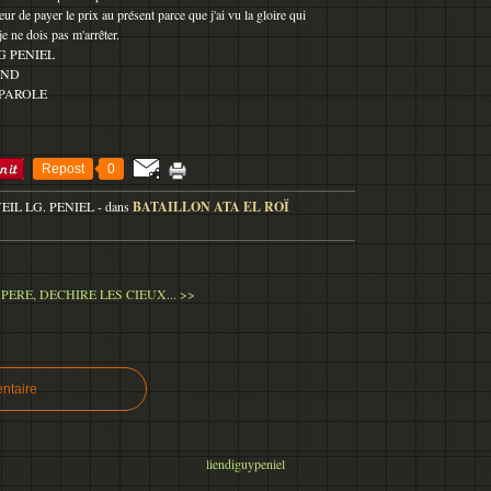
peur de payer le prix au présent parce que j'ai vu la gloire qui
e ne dois pas m'arrêter.
G PENIEL
OND
 PAROLE
Repost
0
VEIL LG. PENIEL
-
dans
BATAILLON ATA EL ROÏ
PERE, DECHIRE LES CIEUX... >>
ntaire
liendiguypeniel