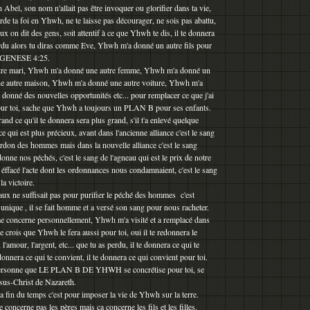
 Abel, son nom n'allait pas être invoquer ou glorifier dans ta vie,
rde ta foi en Yhwh, ne te laisse pas décourager, ne sois pas abattu,
aux on dit des gens, soit attentif à ce que Yhwh te dis, il te donnera
erdu alors tu diras comme Eve, Yhwh m'a donné un autre fils pour
 - GENESE 4:25.
tre mari, Yhwh m'a donné une autre femme, Yhwh m'a donné un
ne autre maison, Yhwh m'a donné une autre voiture, Yhwh m'a
donné des nouvelles opportunités etc... pour remplacer ce que j'ai
 pour toi, sache que Yhwh a toujours un PLAN B pour ses enfants.
rand ce qu'il te donnera sera plus grand, s'il t'a enlevé quelque
ce qui est plus précieux, avant dans l'ancienne alliance c'est le sang
ardon des hommes mais dans la nouvelle alliance c'est le sang
onne nos péchés, c'est le sang de l'agneau qui est le prix de notre
a éffacé l'acte dont les ordonnances nous condamnaient, c'est le sang
a victoire.
x ne suffisait pas pour purifier le péché des hommes c'est
 unique , il se fait homme et a versé son sang pour nous racheter.
e concerne personnellement, Yhwh m'a visité et a remplacé dans
je crois que Yhwh le fera aussi pour toi, oui il te redonnera le
, l'amour, l'argent, etc... que tu as perdu, il te donnera ce qui te
donnera ce qui te convient, il te donnera ce qui convient pour toi.
e personne que LE PLAN B DE YHWH se concrétise pour toi, se
ésus-Christ de Nazareth.
la fin du temps c'est pour imposer la vie de Yhwh sur la terre.
 concerne pas les pères mais ca concerne les fils et les filles.