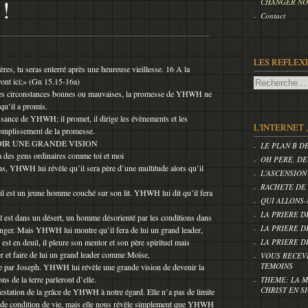
!
CHANGER NOS
Contact
LES REFLEX
pères, tu seras enterré après une heureuse vieillesse. 16 A la
ront ici;» (Gn 15.15-16a)
 les circonstances bonnes ou mauvaises, la promesse de YHWH ne
qu’il a promis.
issance de YHWH; il promet, il dirige les évènements et les
L'INTERNET 
ccomplissement de la promesse.
OIR UNE GRANDE VISION
LE PLAN B D
 des gens ordinaires comme toi et moi
OH PERE, DE
ns, YHWH lui révèle qu’il sera père d’une multitude alors qu’il
L'ASCENSION
RACHETE DE
u’il est un jeune homme couché sur son lit. YHWH lui dit qu’il fera
QUI ALLONS-
LA PRIERE D
’il est dans un désert, un homme désorienté par les conditions dans
LA PRIERE D
ranger. Mais YHWH lui montre qu’il fera de lui un grand leader,
l est en deuil, il pleure son mentor et son père spirituel mais
LA PRIERE D
r et faire de lui un grand leader comme Moïse,
VOUS RECEV
TEMOINS
ncée par Joseph. YHWH lui révèle une grande vision de devenir la
ns de la terre parleront d’elle.
THEME: LA M
CHRIST EN S
tation de la grâce de YHWH à notre égard. Elle n’a pas de limite
e, de condition de vie, mais elle nous révèle simplement que YHWH