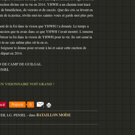
direction divine sur ta vie en 2014. YHWH a un chemin tout tracé
 de bénédiction, de victoire et de succès. Que des cris se lèvent en
n de la justice, révèle-moi tes saintes voies et garde moi plus près
ment de la foi dans la vision que YHWH t’a donnée. Le temps a
 la passion que tu avais dans ce que YHWH t’avait montré. L’ennemi
r briser ta foi dans la vision de YHWH pour ta vie. Ils ont semé la
e tu ne sais même plus où tu en es.
Seigneur te donne pour revenir à lui et saisir cette onction de
départ en 2014.
 DE CAMP DE GUILGAL
ENIEL
Repost
0
VEIL LG. PENIEL
-
dans
BATAILLON MOÏSE