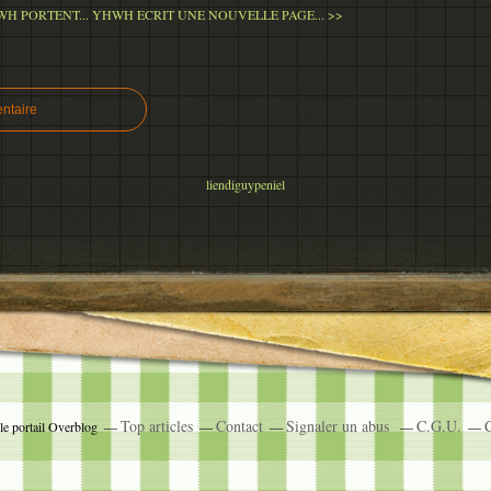
H PORTENT...
YHWH ECRIT UNE NOUVELLE PAGE... >>
ntaire
liendiguypeniel
Top articles
Contact
Signaler un abus
C.G.U.
C
le portail Overblog