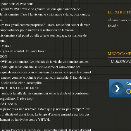
d pour nous et avec nous.
 grand YHWH révèle de grandes visions qui n’ont rien de
LE PATRIOTI
du visionnaire. Face à la vision, le visionnaire s’écrie, ouahouuuu,
n.
Abonnez-vous pou
oire très grand comme propriété d’Israël. Josué doit cesser de voir
Email
 impossibilités pour arriver à la réalisation de la vision.
visionnaire à tel point qu’elle affecte son langage, sa manière de
ions.
COMBAT
s types de combat. En voici trois :
MECC/CAMP 
ISON
HWH au visionnaire. Les réalités de la vie du visionnaire sont en
LA MISSION 
l point que le visionnaire se sous-estime et sous-estime ses
manque de ressources pour y parvenir. La raison compare le sommet
amener comme le point le plus haut et irréalisable. Il faut de la foi
i elle tarde, elle s’accomplira.
PRIT DES FILS DE JACOB
 amis, la famille du visionnaire qui sème le doute et la confusion.
orgueilleux. Il rêve trop !
MPATIENCE
ps passe mais rien n’arrive. Est-ce que je n’étais pas trompé ? Plus
s d’attente est aussi long. Le temps d’attente engendre parfois des
lâchement ou la révolte contre YHWH.
 : reçois l’onction du temps de l’accomplissement. Il s’agit d’abord