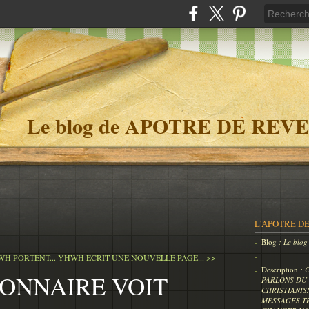
Le blog de APOTRE DE REVE
L'APOTRE DE
Blog
: Le bl
H PORTENT...
YHWH ECRIT UNE NOUVELLE PAGE... >>
Description
: 
IONNAIRE VOIT
PARLONS DU 
CHRISTIANIS
MESSAGES T