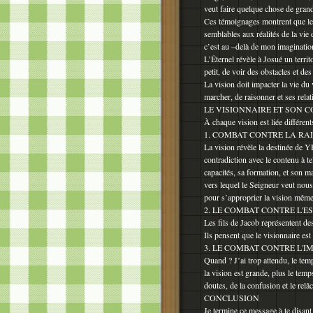
veut faire quelque chose de gran
Ces témoignages montrent que le
semblables aux réalités de la vie 
c’est au –delà de mon imaginatio
L’Éternel révèle à Josué un territ
petit, de voir des obstacles et des
La vision doit impacter la vie du 
marcher, de raisonner et ses relat
LE VISIONNAIRE ET SON 
À chaque vision est liée différent
1. COMBAT CONTRE LA RA
La vision révèle la destinée de Y
contradiction avec le contenu à te
capacités, sa formation, et son 
vers lequel le Seigneur veut nous 
pour s’approprier la vision même s
2. LE COMBAT CONTRE L'ES
Les fils de Jacob représentent des
Ils pensent que le visionnaire est 
3. LE COMBAT CONTRE L'I
Quand ? J’ai trop attendu, le tem
la vision est grande, plus le temp
doutes, de la confusion et le re
CONCLUSION
Je termine ce message à te disant