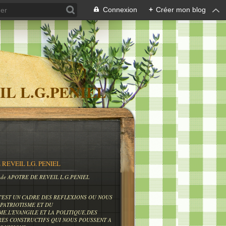
Connexion
+
Créer mon blog
IL L.G.PENIEL
 REVEIL LG. PENIEL
og de APOTRE DE REVEIL L.G.PENIEL
C'EST UN CADRE DES REFLEXIONS OU NOUS
PATRIOTISME ET DU
ME,L'EVANGILE ET LA POLITIQUE,DES
RES CONSTRUCTIFS QUI NOUS POUSSENT A