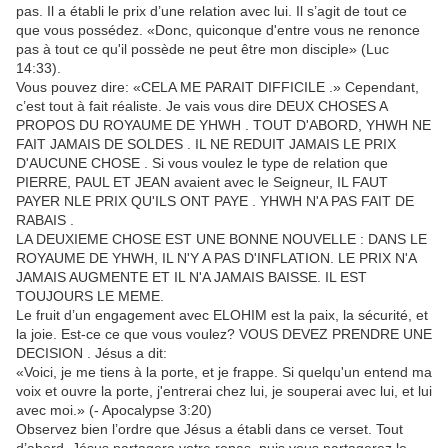
pas. Il a établi le prix d’une relation avec lui. Il s’agit de tout ce
que vous possédez. «Donc, quiconque d'entre vous ne renonce
pas à tout ce qu'il possède ne peut être mon disciple» (Luc
14:33).
Vous pouvez dire: «CELA ME PARAIT DIFFICILE .» Cependant,
c’est tout à fait réaliste. Je vais vous dire DEUX CHOSES A
PROPOS DU ROYAUME DE YHWH . TOUT D'ABORD, YHWH NE
FAIT JAMAIS DE SOLDES . IL NE REDUIT JAMAIS LE PRIX
D'AUCUNE CHOSE . Si vous voulez le type de relation que
PIERRE, PAUL ET JEAN avaient avec le Seigneur, IL FAUT
PAYER NLE PRIX QU'ILS ONT PAYE . YHWH N'A PAS FAIT DE
RABAIS .
LA DEUXIEME CHOSE EST UNE BONNE NOUVELLE : DANS LE
ROYAUME DE YHWH, IL N'Y A PAS D'INFLATION. LE PRIX N'A
JAMAIS AUGMENTE ET IL N'A JAMAIS BAISSE. IL EST
TOUJOURS LE MEME.
Le fruit d’un engagement avec ELOHIM est la paix, la sécurité, et
la joie. Est-ce ce que vous voulez? VOUS DEVEZ PRENDRE UNE
DECISION . Jésus a dit:
«Voici, je me tiens à la porte, et je frappe. Si quelqu'un entend ma
voix et ouvre la porte, j'entrerai chez lui, je souperai avec lui, et lui
avec moi.» (- Apocalypse 3:20)
Observez bien l’ordre que Jésus a établi dans ce verset. Tout