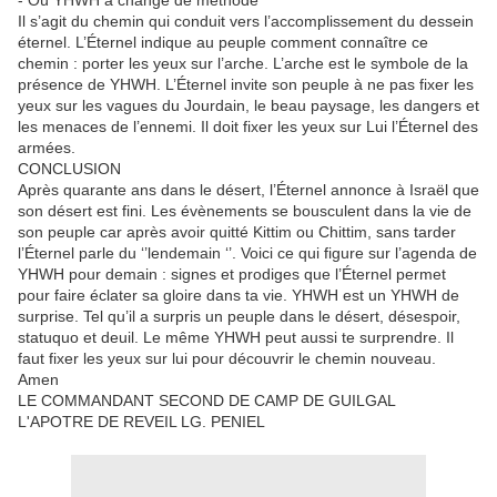
- Où YHWH a changé de méthode
Il s’agit du chemin qui conduit vers l’accomplissement du dessein
éternel. L’Éternel indique au peuple comment connaître ce
chemin : porter les yeux sur l’arche. L’arche est le symbole de la
présence de YHWH. L’Éternel invite son peuple à ne pas fixer les
yeux sur les vagues du Jourdain, le beau paysage, les dangers et
les menaces de l’ennemi. Il doit fixer les yeux sur Lui l’Éternel des
armées.
CONCLUSION
Après quarante ans dans le désert, l’Éternel annonce à Israël que
son désert est fini. Les évènements se bousculent dans la vie de
son peuple car après avoir quitté Kittim ou Chittim, sans tarder
l’Éternel parle du ‘’lendemain ‘’. Voici ce qui figure sur l’agenda de
YHWH pour demain : signes et prodiges que l’Éternel permet
pour faire éclater sa gloire dans ta vie. YHWH est un YHWH de
surprise. Tel qu’il a surpris un peuple dans le désert, désespoir,
statuquo et deuil. Le même YHWH peut aussi te surprendre. Il
faut fixer les yeux sur lui pour découvrir le chemin nouveau.
Amen
LE COMMANDANT SECOND DE CAMP DE GUILGAL
L'APOTRE DE REVEIL LG. PENIEL