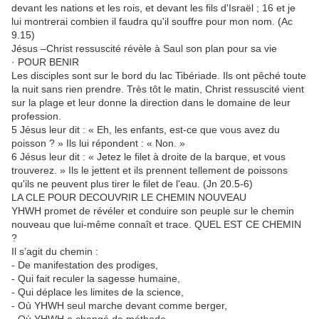
devant les nations et les rois, et devant les fils d'Israël ; 16 et je
lui montrerai combien il faudra qu'il souffre pour mon nom. (Ac
9.15)
Jésus –Christ ressuscité révèle à Saul son plan pour sa vie
· POUR BENIR
Les disciples sont sur le bord du lac Tibériade. Ils ont pêché toute
la nuit sans rien prendre. Très tôt le matin, Christ ressuscité vient
sur la plage et leur donne la direction dans le domaine de leur
profession.
5 Jésus leur dit : « Eh, les enfants, est-ce que vous avez du
poisson ? » Ils lui répondent : « Non. »
6 Jésus leur dit : « Jetez le filet à droite de la barque, et vous
trouverez. » Ils le jettent et ils prennent tellement de poissons
qu'ils ne peuvent plus tirer le filet de l'eau. (Jn 20.5-6)
LA CLE POUR DECOUVRIR LE CHEMIN NOUVEAU
YHWH promet de révéler et conduire son peuple sur le chemin
nouveau que lui-même connaît et trace. QUEL EST CE CHEMIN
?
Il s’agit du chemin :
- De manifestation des prodiges,
- Qui fait reculer la sagesse humaine,
- Qui déplace les limites de la science,
- Où YHWH seul marche devant comme berger,