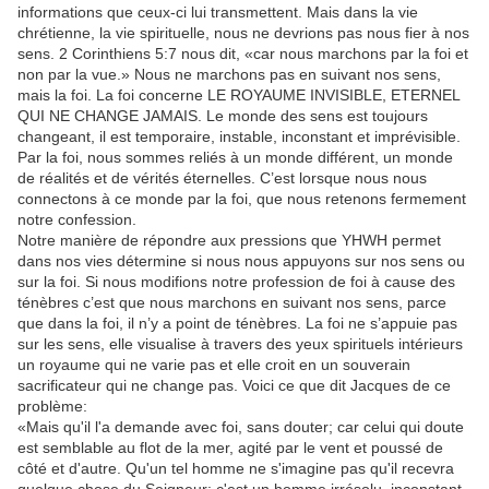
informations que ceux-ci lui transmettent. Mais dans la vie
chrétienne, la vie spirituelle, nous ne devrions pas nous fier à nos
sens. 2 Corinthiens 5:7 nous dit, «car nous marchons par la foi et
non par la vue.» Nous ne marchons pas en suivant nos sens,
mais la foi. La foi concerne LE ROYAUME INVISIBLE, ETERNEL
QUI NE CHANGE JAMAIS. Le monde des sens est toujours
changeant, il est temporaire, instable, inconstant et imprévisible.
Par la foi, nous sommes reliés à un monde différent, un monde
de réalités et de vérités éternelles. C’est lorsque nous nous
connectons à ce monde par la foi, que nous retenons fermement
notre confession.
Notre manière de répondre aux pressions que YHWH permet
dans nos vies détermine si nous nous appuyons sur nos sens ou
sur la foi. Si nous modifions notre profession de foi à cause des
ténèbres c’est que nous marchons en suivant nos sens, parce
que dans la foi, il n’y a point de ténèbres. La foi ne s’appuie pas
sur les sens, elle visualise à travers des yeux spirituels intérieurs
un royaume qui ne varie pas et elle croit en un souverain
sacrificateur qui ne change pas. Voici ce que dit Jacques de ce
problème:
«Mais qu'il l'a demande avec foi, sans douter; car celui qui doute
est semblable au flot de la mer, agité par le vent et poussé de
côté et d'autre. Qu'un tel homme ne s'imagine pas qu'il recevra