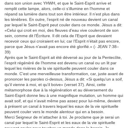
dans son union avec YHWH, et que le Saint-Esprit arrive et
remplit cette lampe, alors, celle-ci s’illumine en l’homme et
répand sa lumière dans tout son être intérieur. Il n’est plus dans
les ténèbres. En outre, l’esprit né de nouveau devient un canal
par lequel le Saint-Esprit peut couler dans ce monde. Jésus a dit:
«Celui qui croit en moi, des fleuves d'eau vive couleront de son
sein, comme dit l'Écriture. Il dit cela de l'Esprit que devaient
recevoir ceux qui croiraient en lui; car l'Esprit n'était pas encore,
parce que Jésus n'avait pas encore été glorifié.» (- JEAN 7:38–
39)
Après que le Saint-Esprit ait été déversé au jour de la Pentecôte,
l’esprit régénéré de l’homme est devenu un canal ou un lit par
lequel les rivières de la vie spirituelle peuvent couler dans ce
monde. C’est une merveilleuse transformation, car, juste avant de
prononcer les paroles ci-dessus, Jésus a dit: «Si quelqu'un a soif,
qu'il vienne à moi, et qu'il boive» (verset 37). Ainsi, cette
métamorphose due à la régénération et au déversement du
Saint-Esprit donne lieu à une magnifique mutation, un homme qui
avait soif, et qui n’avait même pas assez pour lui-même, devient
à présent un canal à travers lequel les eaux de la vie spirituelle
peuvent couler vers le monde alentour qui en a besoin.
Merci Seigneur de m’attacher à toi. Je proclame que je serai un
canal par lequel le Saint-Esprit et les eaux de la vie spirituelle