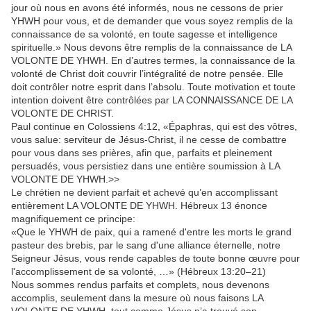
jour où nous en avons été informés, nous ne cessons de prier
YHWH pour vous, et de demander que vous soyez remplis de la
connaissance de sa volonté, en toute sagesse et intelligence
spirituelle.» Nous devons être remplis de la connaissance de LA
VOLONTE DE YHWH. En d’autres termes, la connaissance de la
volonté de Christ doit couvrir l’intégralité de notre pensée. Elle
doit contrôler notre esprit dans l’absolu. Toute motivation et toute
intention doivent être contrôlées par LA CONNAISSANCE DE LA
VOLONTE DE CHRIST.
Paul continue en Colossiens 4:12, «Épaphras, qui est des vôtres,
vous salue: serviteur de Jésus-Christ, il ne cesse de combattre
pour vous dans ses prières, afin que, parfaits et pleinement
persuadés, vous persistiez dans une entière soumission à LA
VOLONTE DE YHWH.>>
Le chrétien ne devient parfait et achevé qu’en accomplissant
entièrement LA VOLONTE DE YHWH. Hébreux 13 énonce
magnifiquement ce principe:
«Que le YHWH de paix, qui a ramené d'entre les morts le grand
pasteur des brebis, par le sang d'une alliance éternelle, notre
Seigneur Jésus, vous rende capables de toute bonne œuvre pour
l'accomplissement de sa volonté, …» (Hébreux 13:20–21)
Nous sommes rendus parfaits et complets, nous devenons
accomplis, seulement dans la mesure où nous faisons LA