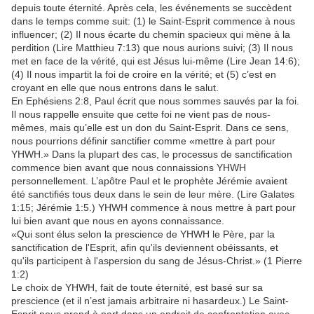
depuis toute éternité. Après cela, les événements se succèdent
dans le temps comme suit: (1) le Saint-Esprit commence à nous
influencer; (2) Il nous écarte du chemin spacieux qui mène à la
perdition (Lire Matthieu 7:13) que nous aurions suivi; (3) Il nous
met en face de la vérité, qui est Jésus lui-même (Lire Jean 14:6);
(4) Il nous impartit la foi de croire en la vérité; et (5) c’est en
croyant en elle que nous entrons dans le salut.
En Ephésiens 2:8, Paul écrit que nous sommes sauvés par la foi.
Il nous rappelle ensuite que cette foi ne vient pas de nous-
mêmes, mais qu’elle est un don du Saint-Esprit. Dans ce sens,
nous pourrions définir sanctifier comme «mettre à part pour
YHWH.» Dans la plupart des cas, le processus de sanctification
commence bien avant que nous connaissions YHWH
personnellement. L’apôtre Paul et le prophète Jérémie avaient
été sanctifiés tous deux dans le sein de leur mère. (Lire Galates
1:15; Jérémie 1:5.) YHWH commence à nous mettre à part pour
lui bien avant que nous en ayons connaissance.
«Qui sont élus selon la prescience de YHWH le Père, par la
sanctification de l'Esprit, afin qu'ils deviennent obéissants, et
qu'ils participent à l'aspersion du sang de Jésus-Christ.» (1 Pierre
1:2)
Le choix de YHWH, fait de toute éternité, est basé sur sa
prescience (et il n’est jamais arbitraire ni hasardeux.) Le Saint-