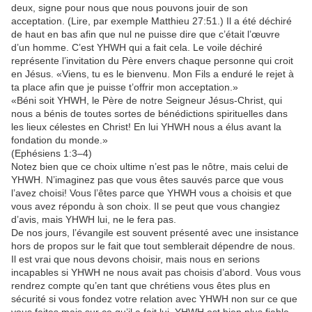
deux, signe pour nous que nous pouvons jouir de son
acceptation. (Lire, par exemple Matthieu 27:51.) Il a été déchiré
de haut en bas afin que nul ne puisse dire que c’était l’œuvre
d’un homme. C’est YHWH qui a fait cela. Le voile déchiré
représente l’invitation du Père envers chaque personne qui croit
en Jésus. «Viens, tu es le bienvenu. Mon Fils a enduré le rejet à
ta place afin que je puisse t’offrir mon acceptation.»
«Béni soit YHWH, le Père de notre Seigneur Jésus-Christ, qui
nous a bénis de toutes sortes de bénédictions spirituelles dans
les lieux célestes en Christ! En lui YHWH nous a élus avant la
fondation du monde.»
(Ephésiens 1:3–4)
Notez bien que ce choix ultime n’est pas le nôtre, mais celui de
YHWH. N’imaginez pas que vous êtes sauvés parce que vous
l’avez choisi! Vous l’êtes parce que YHWH vous a choisis et que
vous avez répondu à son choix. Il se peut que vous changiez
d’avis, mais YHWH lui, ne le fera pas.
De nos jours, l’évangile est souvent présenté avec une insistance
hors de propos sur le fait que tout semblerait dépendre de nous.
Il est vrai que nous devons choisir, mais nous en serions
incapables si YHWH ne nous avait pas choisis d’abord. Vous vous
rendrez compte qu’en tant que chrétiens vous êtes plus en
sécurité si vous fondez votre relation avec YHWH non sur ce que