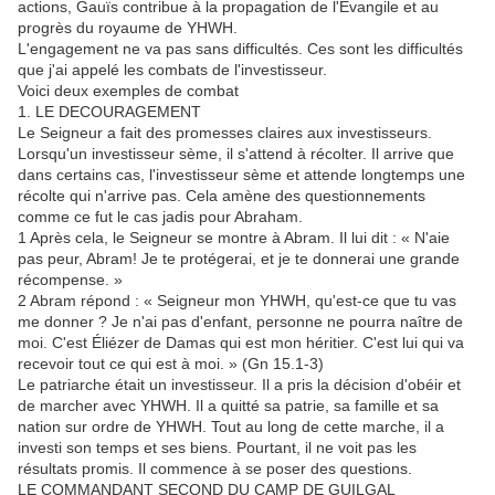
actions, Gauïs contribue à la propagation de l'Évangile et au
progrès du royaume de YHWH.
L'engagement ne va pas sans difficultés. Ces sont les difficultés
que j'ai appelé les combats de l'investisseur.
Voici deux exemples de combat
1. LE DECOURAGEMENT
Le Seigneur a fait des promesses claires aux investisseurs.
Lorsqu'un investisseur sème, il s'attend à récolter. Il arrive que
dans certains cas, l'investisseur sème et attende longtemps une
récolte qui n'arrive pas. Cela amène des questionnements
comme ce fut le cas jadis pour Abraham.
1 Après cela, le Seigneur se montre à Abram. Il lui dit : « N'aie
pas peur, Abram! Je te protégerai, et je te donnerai une grande
récompense. »
2 Abram répond : « Seigneur mon YHWH, qu'est-ce que tu vas
me donner ? Je n'ai pas d'enfant, personne ne pourra naître de
moi. C'est Éliézer de Damas qui est mon héritier. C'est lui qui va
recevoir tout ce qui est à moi. » (Gn 15.1-3)
Le patriarche était un investisseur. Il a pris la décision d'obéir et
de marcher avec YHWH. Il a quitté sa patrie, sa famille et sa
nation sur ordre de YHWH. Tout au long de cette marche, il a
investi son temps et ses biens. Pourtant, il ne voit pas les
résultats promis. Il commence à se poser des questions.
LE COMMANDANT SECOND DU CAMP DE GUILGAL