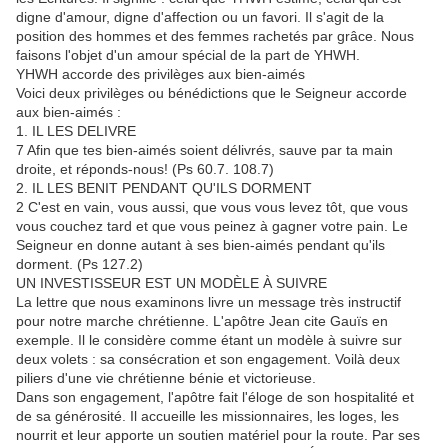
digne d'amour, digne d'affection ou un favori. Il s'agit de la
position des hommes et des femmes rachetés par grâce. Nous
faisons l'objet d'un amour spécial de la part de YHWH.
YHWH accorde des privilèges aux bien-aimés
Voici deux privilèges ou bénédictions que le Seigneur accorde
aux bien-aimés :
1. IL LES DELIVRE
7 Afin que tes bien-aimés soient délivrés, sauve par ta main
droite, et réponds-nous! (Ps 60.7. 108.7)
2. IL LES BENIT PENDANT QU'ILS DORMENT
2 C'est en vain, vous aussi, que vous vous levez tôt, que vous
vous couchez tard et que vous peinez à gagner votre pain. Le
Seigneur en donne autant à ses bien-aimés pendant qu'ils
dorment. (Ps 127.2)
UN INVESTISSEUR EST UN MODÈLE À SUIVRE
La lettre que nous examinons livre un message très instructif
pour notre marche chrétienne. L'apôtre Jean cite Gauïs en
exemple. Il le considère comme étant un modèle à suivre sur
deux volets : sa consécration et son engagement. Voilà deux
piliers d'une vie chrétienne bénie et victorieuse.
Dans son engagement, l'apôtre fait l'éloge de son hospitalité et
de sa générosité. Il accueille les missionnaires, les loges, les
nourrit et leur apporte un soutien matériel pour la route. Par ses