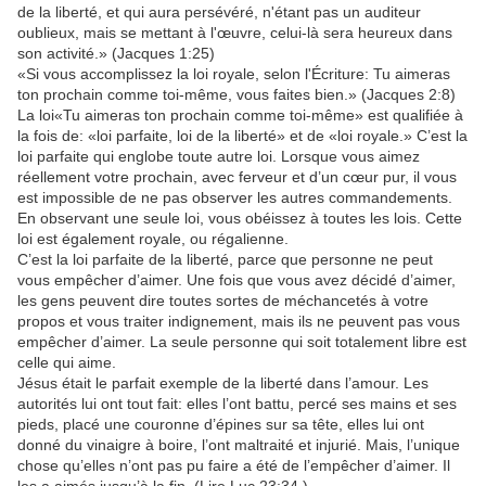
de la liberté, et qui aura persévéré, n'étant pas un auditeur
oublieux, mais se mettant à l'œuvre, celui-là sera heureux dans
son activité.» (Jacques 1:25)
«Si vous accomplissez la loi royale, selon l'Écriture: Tu aimeras
ton prochain comme toi-même, vous faites bien.» (Jacques 2:8)
La loi«Tu aimeras ton prochain comme toi-même» est qualifiée à
la fois de: «loi parfaite, loi de la liberté» et de «loi royale.» C’est la
loi parfaite qui englobe toute autre loi. Lorsque vous aimez
réellement votre prochain, avec ferveur et d’un cœur pur, il vous
est impossible de ne pas observer les autres commandements.
En observant une seule loi, vous obéissez à toutes les lois. Cette
loi est également royale, ou régalienne.
C’est la loi parfaite de la liberté, parce que personne ne peut
vous empêcher d’aimer. Une fois que vous avez décidé d’aimer,
les gens peuvent dire toutes sortes de méchancetés à votre
propos et vous traiter indignement, mais ils ne peuvent pas vous
empêcher d’aimer. La seule personne qui soit totalement libre est
celle qui aime.
Jésus était le parfait exemple de la liberté dans l’amour. Les
autorités lui ont tout fait: elles l’ont battu, percé ses mains et ses
pieds, placé une couronne d’épines sur sa tête, elles lui ont
donné du vinaigre à boire, l’ont maltraité et injurié. Mais, l’unique
chose qu’elles n’ont pas pu faire a été de l’empêcher d’aimer. Il