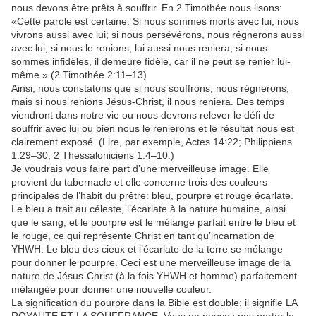
nous devons être prêts à souffrir. En 2 Timothée nous lisons:
«Cette parole est certaine: Si nous sommes morts avec lui, nous
vivrons aussi avec lui; si nous persévérons, nous régnerons aussi
avec lui; si nous le renions, lui aussi nous reniera; si nous
sommes infidèles, il demeure fidèle, car il ne peut se renier lui-
même.» (2 Timothée 2:11–13)
Ainsi, nous constatons que si nous souffrons, nous régnerons,
mais si nous renions Jésus-Christ, il nous reniera. Des temps
viendront dans notre vie ou nous devrons relever le défi de
souffrir avec lui ou bien nous le renierons et le résultat nous est
clairement exposé. (Lire, par exemple, Actes 14:22; Philippiens
1:29–30; 2 Thessaloniciens 1:4–10.)
Je voudrais vous faire part d’une merveilleuse image. Elle
provient du tabernacle et elle concerne trois des couleurs
principales de l’habit du prêtre: bleu, pourpre et rouge écarlate.
Le bleu a trait au céleste, l’écarlate à la nature humaine, ainsi
que le sang, et le pourpre est le mélange parfait entre le bleu et
le rouge, ce qui représente Christ en tant qu’incarnation de
YHWH. Le bleu des cieux et l’écarlate de la terre se mélange
pour donner le pourpre. Ceci est une merveilleuse image de la
nature de Jésus-Christ (à la fois YHWH et homme) parfaitement
mélangée pour donner une nouvelle couleur.
La signification du pourpre dans la Bible est double: il signifie LA