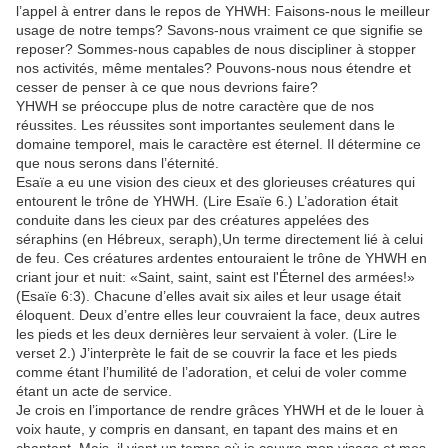
l’appel à entrer dans le repos de YHWH: Faisons-nous le meilleur
usage de notre temps? Savons-nous vraiment ce que signifie se
reposer? Sommes-nous capables de nous discipliner à stopper
nos activités, même mentales? Pouvons-nous nous étendre et
cesser de penser à ce que nous devrions faire?
YHWH se préoccupe plus de notre caractère que de nos
réussites. Les réussites sont importantes seulement dans le
domaine temporel, mais le caractère est éternel. Il détermine ce
que nous serons dans l’éternité.
Esaïe a eu une vision des cieux et des glorieuses créatures qui
entourent le trône de YHWH. (Lire Esaïe 6.) L’adoration était
conduite dans les cieux par des créatures appelées des
séraphins (en Hébreux, seraph),Un terme directement lié à celui
de feu. Ces créatures ardentes entouraient le trône de YHWH en
criant jour et nuit: «Saint, saint, saint est l'Éternel des armées!»
(Esaïe 6:3). Chacune d’elles avait six ailes et leur usage était
éloquent. Deux d’entre elles leur couvraient la face, deux autres
les pieds et les deux dernières leur servaient à voler. (Lire le
verset 2.) J’interprète le fait de se couvrir la face et les pieds
comme étant l’humilité de l’adoration, et celui de voler comme
étant un acte de service.
Je crois en l’importance de rendre grâces YHWH et de le louer à
voix haute, y compris en dansant, en tapant des mains et en