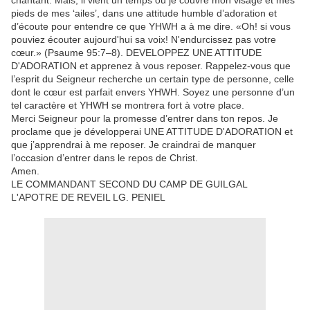
chantant. Mais, il vient un temps où je couvre mon visage et mes
pieds de mes ‘ailes’, dans une attitude humble d’adoration et
d’écoute pour entendre ce que YHWH a à me dire. «Oh! si vous
pouviez écouter aujourd'hui sa voix! N'endurcissez pas votre
cœur.» (Psaume 95:7–8). DEVELOPPEZ UNE ATTITUDE
D'ADORATION et apprenez à vous reposer. Rappelez-vous que
l’esprit du Seigneur recherche un certain type de personne, celle
dont le cœur est parfait envers YHWH. Soyez une personne d’un
tel caractère et YHWH se montrera fort à votre place.
Merci Seigneur pour la promesse d’entrer dans ton repos. Je
proclame que je développerai UNE ATTITUDE D'ADORATION et
que j’apprendrai à me reposer. Je craindrai de manquer
l’occasion d’entrer dans le repos de Christ.
Amen.
LE COMMANDANT SECOND DU CAMP DE GUILGAL
L'APOTRE DE REVEIL LG. PENIEL