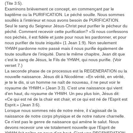
(Tite 3:5).
Examinons brièvement ce concept, en commençant par le
baptême ou la PURIFICATION. Le péché souille. Nous sommes
souillés à l’intérieur et nous avons besoin de PURIFICATION.
Seul le sang du Seigneur Jésus-Christ peut purifier le pécheur du
péché. Comment recevoir cette purification? «Si nous confessons
nos péchés, il est fidèle et juste pour nous les pardonner, et pour
nous purifier de toute iniquité» (1 Jean 1:9). Non seulement
YHWH pardonne notre passé mais il nous purifie également de
toute souillure de l’iniquité. Dans le même chapitre, Jean dit que
c’est le sang de Jésus, le Fils de YHWH, qui nous purifie. (Voir
verset 7.)
La seconde phase de ce processus est la REGENERATION ou la
nouvelle naissance. Jésus dit à Nicodème: «En vérité, en vérité,
je te le dis, si un homme ne naît de nouveau, il ne peut voir le
royaume de YHWH.» (Jean 3:3). C’est une naissance qui vient
d’en haut, du royaume de YHWH. Un peu plus loin, Jésus dit:
«Ce qui est né de la chair est chair, et ce qui est né de l'Esprit est
Esprit.» (Jean 3:6).
Lorsque nous sommes nés de notre mère, il s’agissait de la
naissance de notre corps physique et de notre nature charnelle.
Ce n’est pas le genre de naissance qui amène le salut. Nous
devons recevoir une vie totalement nouvelle que l’Esprit de