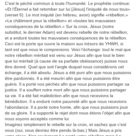
C’est le péché commun à toute l’humanité. Le prophète continue:
«Et l'Éternel a fait retomber sur lui [Jésus] l'iniquité de nous tous»
(verset 6). Le mot iniquité (en hébreu, avon) signifie «rébellion,»
«Le châtiment pour la rébellion» et «toutes les mauvaises
conséquences de la rébellion.» Sur la croix, Jésus (notre
substitut, le dernier Adam) est devenu rebelle de notre rébellion,
et a enduré toutes les mauvaises conséquences de la rébellion.
Ceci est la porte qui ouvre la maison aux trésors de YHWH, si
tant est que nous le comprenions. Voici l’échange: tout le mal que
notre rébellion méritait est venu sur Jésus afin que tout le bien
que lui méritait (à cause de sa parfaite obéissance) puisse nous
être donné. Quel que soit l’angle duquel nous considérons cet
échange, il a été absolu. Jésus a été puni afin que nous puissions
être pardonnés. Il a été meurtri afin que nous puissions être
guéris. Il a porté nos péchés afin que nous puissions partager sa
justice. Il a souffert notre mort afin que nous puissions partager
sa vie. Il a été fait malédiction afin que nous recevions la
bénédiction. Il a enduré notre pauvreté afin que nous recevions
l’abondance. Il a porté notre honte, afin que nous puissions jouir
de sa gloire. Il a supporté le rejet dont nous étions l’objet afin que
nous soyons acceptés comme lui.
Imaginez simplement le rebelle sur la croix, et sachez que c’est
vous (oui, vous devriez être pendu là-bas.) Mais Jésus a pris