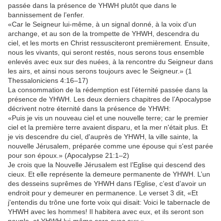
passée dans la présence de YHWH plutôt que dans le
bannissement de l’enfer.
«Car le Seigneur lui-même, à un signal donné, à la voix d'un
archange, et au son de la trompette de YHWH, descendra du
ciel, et les morts en Christ ressusciteront premièrement. Ensuite,
nous les vivants, qui seront restés, nous serons tous ensemble
enlevés avec eux sur des nuées, à la rencontre du Seigneur dans
les airs, et ainsi nous serons toujours avec le Seigneur.» (1
Thessaloniciens 4:16–17)
La consommation de la rédemption est l’éternité passée dans la
présence de YHWH. Les deux derniers chapitres de l’Apocalypse
décrivent notre éternité dans la présence de YHWH:
«Puis je vis un nouveau ciel et une nouvelle terre; car le premier
ciel et la première terre avaient disparu, et la mer n'était plus. Et
je vis descendre du ciel, d'auprès de YHWH, la ville sainte, la
nouvelle Jérusalem, préparée comme une épouse qui s'est parée
pour son époux.» (Apocalypse 21:1–2)
Je crois que la Nouvelle Jérusalem est l’Eglise qui descend des
cieux. Et elle représente la demeure permanente de YHWH. L’un
des desseins suprêmes de YHWH dans l’Eglise, c’est d’avoir un
endroit pour y demeurer en permanence. Le verset 3 dit, «Et
j'entendis du trône une forte voix qui disait: Voici le tabernacle de
YHWH avec les hommes! Il habitera avec eux, et ils seront son