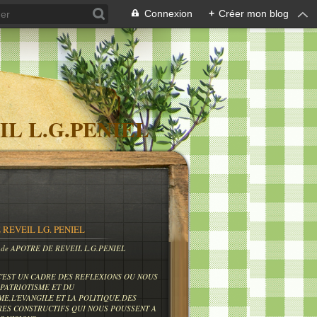
Connexion
+
Créer mon blog
IL L.G.PENIEL
 REVEIL LG. PENIEL
og de APOTRE DE REVEIL L.G.PENIEL
C'EST UN CADRE DES REFLEXIONS OU NOUS
PATRIOTISME ET DU
ME,L'EVANGILE ET LA POLITIQUE,DES
RES CONSTRUCTIFS QUI NOUS POUSSENT A