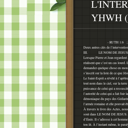
L'INTE
YHWH (
- RUTH 1:6 ; - AC
Deux autres clés de l’interventio
III. LE NOM DE JE
Lorsque Pierre et Jean regardent a
réalisent que c’est un cas lourd. 
demandez quelque chose en mon no
s’inscrit sur la liste de ce que Jé
Le Saint-Esprit a révélé à l’apôt
tout nom dans le ciel, sur la terre
puissance de celui qui a ressuscit
l’autorité de celui qui a fait fuir
démoniaque du pays des Gédarénie
l’armée romaine et elle pouvait
À travers le livre des Actes, nous
sont dans LE NOM DE JESUS. Da
d’Énée. Il s’adresse à cet homme 
ton lit. À l’instant même, le paral