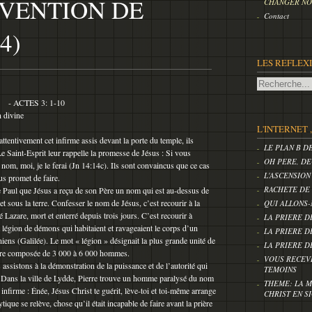
RVENTION DE
CHANGER NOS
Contact
4)
LES REFLEX
TES 3: 1-10
n divine
SUS
L'INTERNET 
ttentivement cet infirme assis devant la porte du temple, ils
LE PLAN B D
Le Saint-Esprit leur rappelle la promesse de Jésus : Si vous
OH PERE, DE
m, moi, je le ferai (Jn 14:14c). Ils sont convaincus que ce cas
L'ASCENSION
sus promet de faire.
RACHETE DE
re Paul que Jésus a reçu de son Père un nom qui est au-dessus de
 et sous la terre. Confesser le nom de Jésus, c’est recourir à la
QUI ALLONS-
é Lazare, mort et enterré depuis trois jours. C’est recourir à
LA PRIERE D
 la légion de démons qui habitaient et ravageaient le corps d’un
LA PRIERE D
ns (Galilée). Le mot « légion » désignait la plus grande unité de
LA PRIERE D
 être composée de 3 000 à 6 000 hommes.
VOUS RECEV
 assistons à la démonstration de la puissance et de l’autorité qui
TEMOINS
ns la ville de Lydde, Pierre trouve un homme paralysé du nom
THEME: LA M
infirme : Énée, Jésus Christ te guérit, lève-toi et toi-même arrange
CHRIST EN S
ytique se relève, chose qu’il était incapable de faire avant la prière