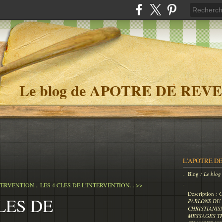
Le blog de APOTRE DE REVE
L'APOTRE DE
Blog
: Le bl
TERVENTION...
LES 4 CLES DE L'INTERVENTION... >>
Description
: 
LES DE
PARLONS DU 
CHRISTIANIS
MESSAGES T