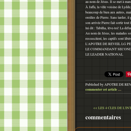
au nom de Jésus. Il se met à mar
À Jaffa, la ville voisine de Lydde
beaucoup de bien aux autres, mais
oreilles de Pierre. Sans tarder, 
son arrivée Pierre fait sortir tout
lui dit : Tabitha, lève-toi! La dé
Au nom de Jésus, les malades sont
ressuscitent, les captifs sont lib
L'APOTRE DE REVEIL LG P
LE COMMANDANT SECON
LE LEADER NATIONAL
Published by APOTRE DE RE
commenter cet article
…
<< LES 4 CLES DE L'IN
commentaires