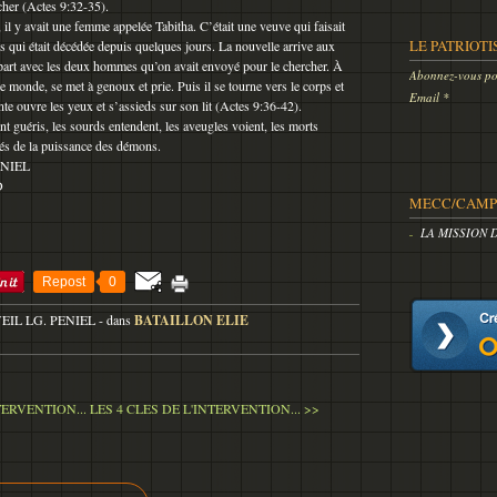
cher (Actes 9:32-35).
, il y avait une femme appelée Tabitha. C’était une veuve qui faisait
LE PATRIOTI
 qui était décédée depuis quelques jours. La nouvelle arrive aux
il part avec les deux hommes qu’on avait envoyé pour le chercher. À
Abonnez-vous pou
 le monde, se met à genoux et prie. Puis il se tourne vers le corps et
Email
funte ouvre les yeux et s’assieds sur son lit (Actes 9:36-42).
 guéris, les sourds entendent, les aveugles voient, les morts
érés de la puissance des démons.
ENIEL
D
MECC/CAMP 
LA MISSION 
Repost
0
VEIL LG. PENIEL
-
dans
BATAILLON ELIE
TERVENTION...
LES 4 CLES DE L'INTERVENTION... >>