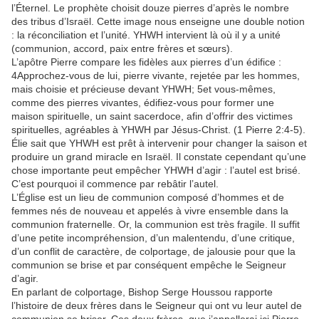
l’Éternel. Le prophète choisit douze pierres d’après le nombre
des tribus d’Israël. Cette image nous enseigne une double notion
: la réconciliation et l’unité. YHWH intervient là où il y a unité
(communion, accord, paix entre frères et sœurs).
L’apôtre Pierre compare les fidèles aux pierres d’un édifice :
4Approchez-vous de lui, pierre vivante, rejetée par les hommes,
mais choisie et précieuse devant YHWH; 5et vous-mêmes,
comme des pierres vivantes, édifiez-vous pour former une
maison spirituelle, un saint sacerdoce, afin d’offrir des victimes
spirituelles, agréables à YHWH par Jésus-Christ. (1 Pierre 2:4-5).
Élie sait que YHWH est prêt à intervenir pour changer la saison et
produire un grand miracle en Israël. Il constate cependant qu’une
chose importante peut empêcher YHWH d’agir : l’autel est brisé.
C’est pourquoi il commence par rebâtir l’autel.
L’Église est un lieu de communion composé d’hommes et de
femmes nés de nouveau et appelés à vivre ensemble dans la
communion fraternelle. Or, la communion est très fragile. Il suffit
d’une petite incompréhension, d’un malentendu, d’une critique,
d’un conflit de caractère, de colportage, de jalousie pour que la
communion se brise et par conséquent empêche le Seigneur
d’agir.
En parlant de colportage, Bishop Serge Houssou rapporte
l’histoire de deux frères dans le Seigneur qui ont vu leur autel de