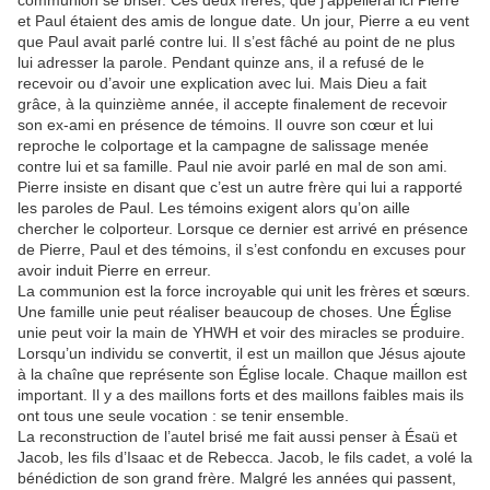
communion se briser. Ces deux frères, que j’appellerai ici Pierre
et Paul étaient des amis de longue date. Un jour, Pierre a eu vent
que Paul avait parlé contre lui. Il s’est fâché au point de ne plus
lui adresser la parole. Pendant quinze ans, il a refusé de le
recevoir ou d’avoir une explication avec lui. Mais Dieu a fait
grâce, à la quinzième année, il accepte finalement de recevoir
son ex-ami en présence de témoins. Il ouvre son cœur et lui
reproche le colportage et la campagne de salissage menée
contre lui et sa famille. Paul nie avoir parlé en mal de son ami.
Pierre insiste en disant que c’est un autre frère qui lui a rapporté
les paroles de Paul. Les témoins exigent alors qu’on aille
chercher le colporteur. Lorsque ce dernier est arrivé en présence
de Pierre, Paul et des témoins, il s’est confondu en excuses pour
avoir induit Pierre en erreur.
La communion est la force incroyable qui unit les frères et sœurs.
Une famille unie peut réaliser beaucoup de choses. Une Église
unie peut voir la main de YHWH et voir des miracles se produire.
Lorsqu’un individu se convertit, il est un maillon que Jésus ajoute
à la chaîne que représente son Église locale. Chaque maillon est
important. Il y a des maillons forts et des maillons faibles mais ils
ont tous une seule vocation : se tenir ensemble.
La reconstruction de l’autel brisé me fait aussi penser à Ésaü et
Jacob, les fils d’Isaac et de Rebecca. Jacob, le fils cadet, a volé la
bénédiction de son grand frère. Malgré les années qui passent,