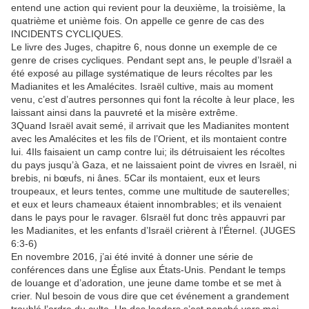
entend une action qui revient pour la deuxième, la troisième, la
quatrième et unième fois. On appelle ce genre de cas des
INCIDENTS CYCLIQUES.
Le livre des Juges, chapitre 6, nous donne un exemple de ce
genre de crises cycliques. Pendant sept ans, le peuple d’Israël a
été exposé au pillage systématique de leurs récoltes par les
Madianites et les Amalécites. Israël cultive, mais au moment
venu, c’est d’autres personnes qui font la récolte à leur place, les
laissant ainsi dans la pauvreté et la misère extrême.
3Quand Israël avait semé, il arrivait que les Madianites montent
avec les Amalécites et les fils de l’Orient, et ils montaient contre
lui. 4Ils faisaient un camp contre lui; ils détruisaient les récoltes
du pays jusqu’à Gaza, et ne laissaient point de vivres en Israël, ni
brebis, ni bœufs, ni ânes. 5Car ils montaient, eux et leurs
troupeaux, et leurs tentes, comme une multitude de sauterelles;
et eux et leurs chameaux étaient innombrables; et ils venaient
dans le pays pour le ravager. 6Israël fut donc très appauvri par
les Madianites, et les enfants d’Israël crièrent à l’Éternel. (JUGES
6:3-6)
En novembre 2016, j’ai été invité à donner une série de
conférences dans une Église aux États-Unis. Pendant le temps
de louange et d’adoration, une jeune dame tombe et se met à
crier. Nul besoin de vous dire que cet événement a grandement