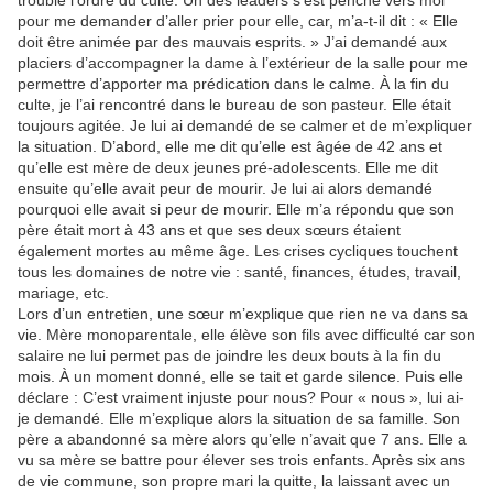
troublé l’ordre du culte. Un des leaders s’est penché vers moi
pour me demander d’aller prier pour elle, car, m’a-t-il dit : « Elle
doit être animée par des mauvais esprits. » J’ai demandé aux
placiers d’accompagner la dame à l’extérieur de la salle pour me
permettre d’apporter ma prédication dans le calme. À la fin du
culte, je l’ai rencontré dans le bureau de son pasteur. Elle était
toujours agitée. Je lui ai demandé de se calmer et de m’expliquer
la situation. D’abord, elle me dit qu’elle est âgée de 42 ans et
qu’elle est mère de deux jeunes pré-adolescents. Elle me dit
ensuite qu’elle avait peur de mourir. Je lui ai alors demandé
pourquoi elle avait si peur de mourir. Elle m’a répondu que son
père était mort à 43 ans et que ses deux sœurs étaient
également mortes au même âge. Les crises cycliques touchent
tous les domaines de notre vie : santé, finances, études, travail,
mariage, etc.
Lors d’un entretien, une sœur m’explique que rien ne va dans sa
vie. Mère monoparentale, elle élève son fils avec difficulté car son
salaire ne lui permet pas de joindre les deux bouts à la fin du
mois. À un moment donné, elle se tait et garde silence. Puis elle
déclare : C’est vraiment injuste pour nous? Pour « nous », lui ai-
je demandé. Elle m’explique alors la situation de sa famille. Son
père a abandonné sa mère alors qu’elle n’avait que 7 ans. Elle a
vu sa mère se battre pour élever ses trois enfants. Après six ans
de vie commune, son propre mari la quitte, la laissant avec un