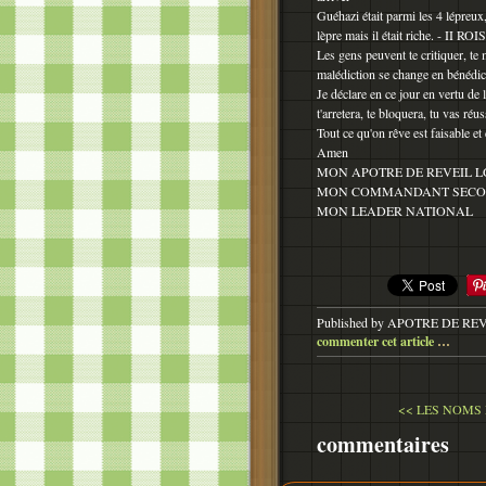
Guéhazi était parmi les 4 lépreux,
lèpre mais il était riche. - II ROI
Les gens peuvent te critiquer, te
malédiction se change en bénédic
Je déclare en ce jour en vertu d
t'arretera, te bloquera, tu vas réus
Tout ce qu'on rêve est faisable et
Amen
MON APOTRE DE REVEIL L
MON COMMANDANT SEC
MON LEADER NATIONAL
Published by APOTRE DE RE
commenter cet article
…
<< LES NOMS
commentaires