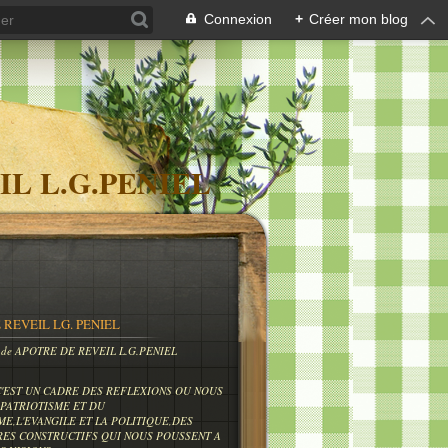
Connexion
+
Créer mon blog
IL L.G.PENIEL
 REVEIL LG. PENIEL
og de APOTRE DE REVEIL L.G.PENIEL
C'EST UN CADRE DES REFLEXIONS OU NOUS
PATRIOTISME ET DU
ME,L'EVANGILE ET LA POLITIQUE,DES
RES CONSTRUCTIFS QUI NOUS POUSSENT A