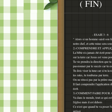
( FIN)
- ESAIE 3 : 6
" Alors si un homme saisit son fr
notre chef, et cette ruine sera so
2) COMPRENDRE ET APPLIQ
La bible n'a jamais été écrit pour
sur la terre car Jesus est venu p
Ta vie prendra la direction que ta
passionner par le succès car tu es
Tu dois viser la lune car si tu la r
les rates, tu tomberas par terre.
On ne réussi pas par la prière mai
Il faut comprendre l'application d
écrit.
3) COMMENT FAIRE POUR
Va dans le monde, tout ce qui est d
l'église mais il est dehors
Ce n'est que quand tu va poser l'
arriver