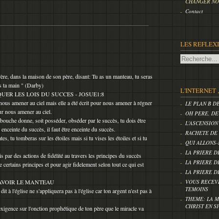
CHANGER NOS
Contact
LES REFLEX
ère, dans la maison de son père, disant: Tu as un manteau, tu seras
us ta main " (Darby)
L'INTERNET 
UER LES LOIS DU SUCCES - JOSUE1:8
 nous amener au ciel mais elle a été écrit pour nous amener à régner
LE PLAN B D
our nous amener au ciel.
OH PERE, DE
 bouche donne, soit posséder, obséder par le succès, tu dois être
L'ASCENSION
 enceinte du succès, il faut être enceinte du succès.
RACHETE DE
ates, tu tomberas sur les étoiles mais si tu vises les étoiles et si tu
QUI ALLONS-
LA PRIERE D
s par des actions de fidélité au travers les principes du succès
LA PRIERE D
e certains principes et pour agir fidelement selon tout ce qui est
LA PRIERE D
 AVOIR LE MANTEAU
VOUS RECEV
TEMOINS
it à l'église ne s'appliquera pas à l'église car ton argent n'est pas à
THEME: LA M
CHRIST EN S
exigence sur l'onction prophétique de ton père que le miracle va