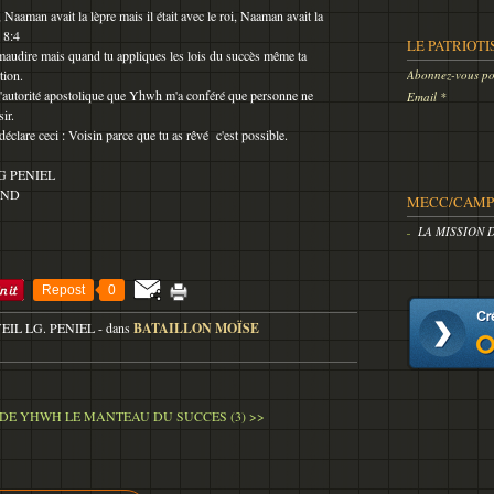
 Naaman avait la lèpre mais il était avec le roi, Naaman avait la
S 8:4
LE PATRIOTI
 maudire mais quand tu appliques les lois du succès même ta
tion.
Abonnez-vous pou
e l'autorité apostolique que Yhwh m'a conféré que personne ne
Email
sir.
 déclare ceci : Voisin parce que tu as rêvé c'est possible.
G PENIEL
OND
MECC/CAMP 
LA MISSION 
Repost
0
VEIL LG. PENIEL
-
dans
BATAILLON MOÏSE
 DE YHWH
LE MANTEAU DU SUCCES (3) >>