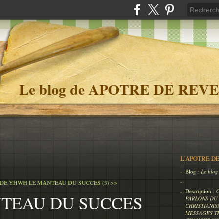
Le blog de APOTRE DE REVE
L'APOTRE DE
Blog
: Le bl
 DE YHWH
LE MANTEAU DU SUCCES (3) >>
Description
: 
TEAU DU SUCCES
PARLONS DU 
CHRISTIANIS
MESSAGES T