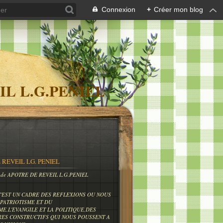
Connexion
+
Créer mon blog
IL L.G.PENIEL
 REVEIL LG. PENIEL
og de APOTRE DE REVEIL L.G.PENIEL
C'EST UN CADRE DES REFLEXIONS OU NOUS
PATRIOTISME ET DU
ME,L'EVANGILE ET LA POLITIQUE,DES
RES CONSTRUCTIFS QUI NOUS POUSSENT A