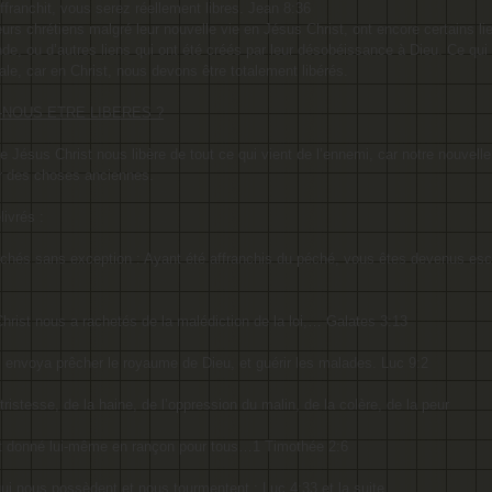
affranchit, vous serez réellement libres. Jean 8:36
eurs chrétiens malgré leur nouvelle vie en Jésus Christ, ont encore certains lie
nde, ou d’autres liens qui ont été créés par leur désobéissance à Dieu. Ce qui
e, car en Christ, nous devons être totalement libérés.
NOUS ETRE LIBERES ?
e Jésus Christ nous libère de tout ce qui vient de l’ennemi, car notre nouvell
r des choses anciennes.
ivrés :
échés sans exception :
Ayant été affranchis du péché, vous êtes devenus esc
hrist nous a rachetés de la malédiction de la loi,… Galates 3:13
es envoya prêcher le royaume de Dieu, et guérir les malades. Luc 9:2
 tristesse, de la haine, de l’oppression du malin, de la colère, de la peur
st donné lui-même en rançon pour tous…1 Timothée 2:6
qui nous possèdent et nous tourmentent :
Luc 4:33 et la suite