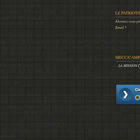
L'Esprit du Seigneur est sur moi, Parce qu'il m'a oint pour annoncer une bonn
aux pauvres; Il m'a envoyé pour guérir ceux qui ont le cœur brisé, Pour proc
LE PATRIOTI
captifs la délivrance, Et aux aveugles le recouvrement de la vue, Pour renvoye
Abonnez-vous pou
les opprimés,...Luc 4:18
Email
Nous connaissons bien l’histoire de Lazare le frère à Marthe et Marie, qui étai
que Jésus Christ avait ressuscité
Jean 11
. Lazare était mort et il était enseve
sépulcre depuis 4 jours. Notre Seigneur Jésus Christ qui l’aimait beaucoup se
vers son sépulcre pour le ressusciter.
MECC/CAMP 
Il demanda d’abord qu’on ôte la pierre qui recouvrait l’entrée du sépulcre et 
e le mort de sortir.
LA MISSION 
lcre, mais avec les pieds, les mains liés de bandes, et le visage enveloppé d'u
ar la suite qu’on le délie et qu’on le laisse aller. Il prononça cette phrase :
«
ean 11 : 44.
us sommes plusieurs qui étions morts spirituellement, liés de toutes sortes 
ésus Christ a un jour parlé à notre cœur afin de nous demander de sortir du s
 notre dépouille. Ayant accepté Christ, nous sommes sortis, mais il nous reste 
 toutes sortes de liens afin que nous puissions être totalement libres.
cette semaine de la
DELIVRANCE
. Chacun de nous après avoir accepté Jésus
 d’une totale délivrance sur tous les plans, car Christ est venu pour délivrer l
otalement.