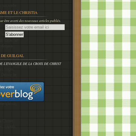
e nouvelle
lamer aux
SME ET LE CHRISTIA
r libres
r être averti des nouveaux articles publiés.
t mort et
lit dans un
 dirigea
DE GUILGAL
ordonna avec
DE L'EVANGILE DE LA CROIX DE CHRIST
n linge.
 Déliez-le,
de liens
épulcre
une chose,
 Christ
es captifs,