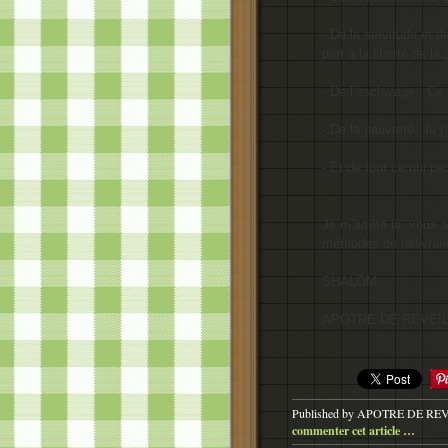
- De la servitude et d
part à la liberté de l
- De l’esclavage : Ce
- De la pauvreté : la
- Et de tout ce qui pe
Je m’arrête là, vous a
méthodes de délivranc
SHALOM
APOTRE DE REVEIL
Published by APOTRE DE RE
commenter cet article
…