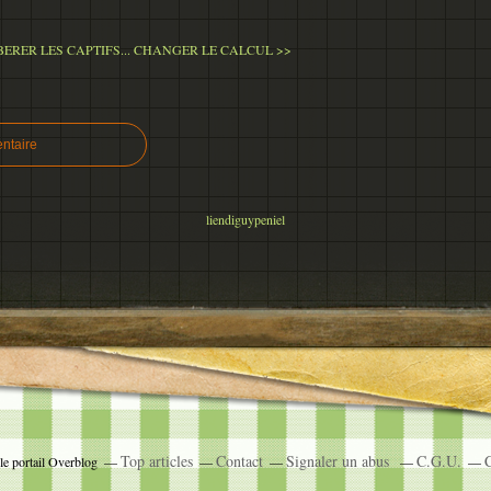
BERER LES CAPTIFS...
CHANGER LE CALCUL >>
ntaire
liendiguypeniel
Top articles
Contact
Signaler un abus
C.G.U.
C
le portail Overblog