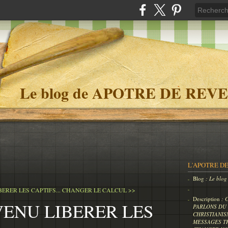
Le blog de APOTRE DE REVE
L'APOTRE DE
Blog
: Le bl
BERER LES CAPTIFS...
CHANGER LE CALCUL >>
Description
: 
 VENU LIBERER LES
PARLONS DU 
CHRISTIANIS
MESSAGES T