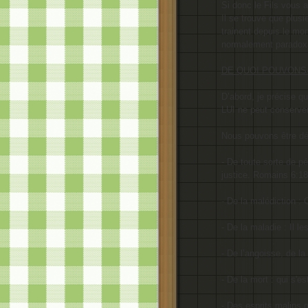
Si donc le Fils vous 
Il se trouve que plusi
trainent depuis le mo
normalement paradoxal
DE QUOI POUVONS-
D’abord, je précise qu
LUI ne peut conserve
Nous pouvons être dél
- De toute sorte de p
justice.
Romains 6:18
- De la malédiction :
C
- De la maladie :
Il l
- De l’angoisse, de la
- De la mort :
qui s'e
- Des esprits malins 