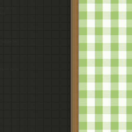
ns qu’ils
 est
e nature en
laves de la