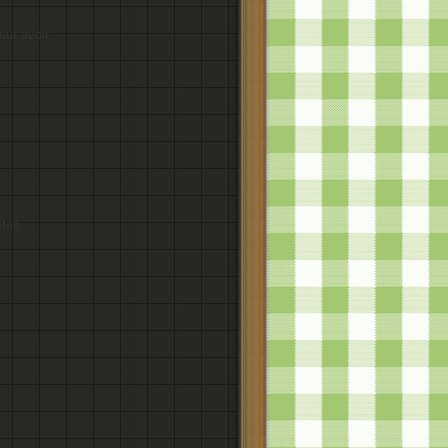
our avoir
ntes