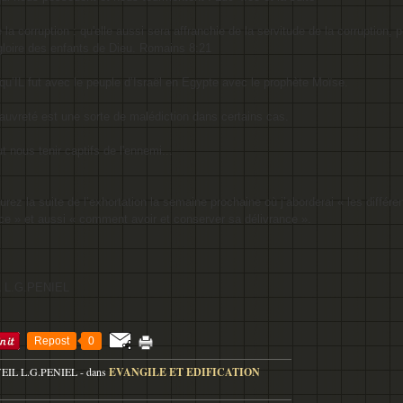
e la corruption :
qu'elle aussi sera affranchie de la servitude de la corruption, p
a gloire des enfants de Dieu. Romains 8:21
 qu’IL fut avec le peuple d’Israël en Egypte avec le prophète Moïse.
 pauvreté est une sorte de malédiction dans certains cas.
ut nous tenir captifs de l'ennemi...
urez la suite de l’exhortation la semaine prochaine où j’aborderai « les différe
e » et aussi « comment avoir et conserver sa délivrance ».
 L.G.PENIEL
Repost
0
VEIL L.G.PENIEL
-
dans
EVANGILE ET EDIFICATION