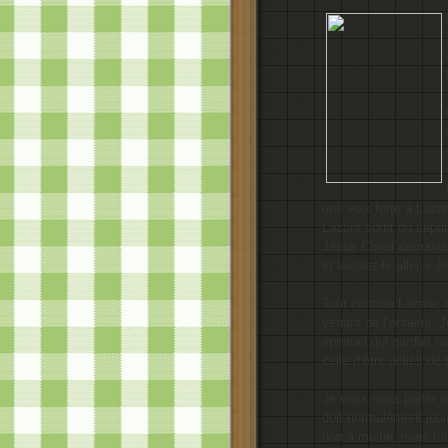
une voix forte à Lazar
Lazare sortit du sépu
Jésus Christ demanda p
et laissez-le aller » J
Tout comme Lazare, no
venant de l’ennemi. J
spirituel qui gardait
celle d’être déliés de
Je veux nous parler 
doit normalement jouir
non à moitié, mais t