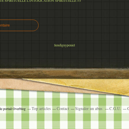
TE SPIRITUELLE
L'INTOXICATION SPIRITUELLE >>
ntaire
liendiguypeniel
Top articles
Contact
Signaler un abus
C.G.U.
C
le portail Overblog