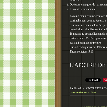
Le dessert
Quelques cantiques de remerciem
Prière de remerciement
Avec un menu comme ceci tous les
comme Jésus. Je p
spirituellement
concocter un menu selon l’inspir
nourrissions régulièrement afin d
Te nourris-tu spirituellement de 
Ce n’est pas notre 
rester en vie ?
aussi a besoin de nourriture.
Surtout n’éteignons pas l’Esprit 
Thessaloniciens 5:19
L'APOTRE DE 
Published by APOTRE DE RE
commenter cet article
…