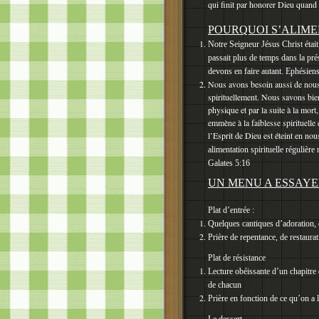
qui finit par honorer Dieu quand
POURQUOI S’ALIME
Notre Seigneur Jésus Christ était 
passait plus de temps dans la pré
devons en faire autant.
Ephésiens
Nous avons besoin aussi de nous 
spirituellement. Nous savons bie
physique et par la suite à la mort
emmène à la faiblesse spirituelle e
l’Esprit de Dieu est éteint en nou
alimentation spirituelle régulière 
Galates 5:16
UN MENU A ESSAY
Plat d’entrée :
Quelques cantiques d’adoration, 
Prière de repentance, de restaurat
Plat de résistance
Lecture obéissante d’un chapitre 
de chacun
Prière en fonction de ce qu’on a 