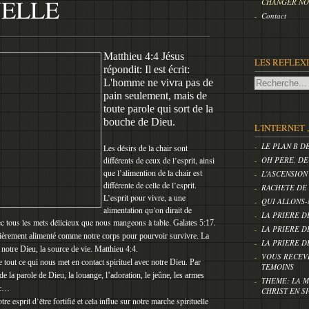
UELLE
CHANGER NOS
Contact
Matthieu 4:4 Jésus
LES REFLEX
répondit: Il est écrit:
L'homme ne vivra pas de
pain seulement, mais de
toute parole qui sort de la
bouche de Dieu.
L'INTERNET 
LE PLAN B D
Les désirs de la chair sont
différents de ceux de l’esprit, ainsi
OH PERE, DE
que l’alimention de la chair est
L'ASCENSION
différente de celle de l’esprit.
RACHETE DE
L’esprit pour vivre, a une
QUI ALLONS-
alimentation qu’on dirait de
LA PRIERE D
avec tous les mets délicieux que nous mangeons à table.
.
Galates 5:17
LA PRIERE D
ulièrement alimenté comme notre corps pour pourvoir survivre. La
LA PRIERE D
 notre Dieu, la source de vie.
Matthieu 4:4
.
VOUS RECEV
e tout ce qui nous met en contact spirituel avec notre Dieu. Par
TEMOINS
 de la parole de Dieu, la louange, l’adoration, le jeûne, les armes
THEME: LA M
c…
CHRIST EN S
e esprit d’être fortifié et cela influe sur notre marche spirituelle