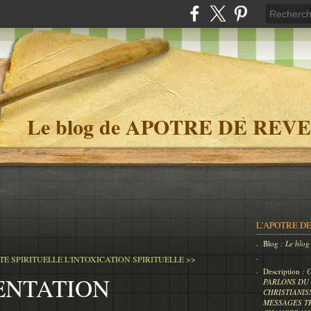
Le blog de APOTRE DE REVE
L'APOTRE DE
Blog
: Le bl
TE SPIRITUELLE
L'INTOXICATION SPIRITUELLE >>
Description
: 
ENTATION
PARLONS DU 
CHRISTIANIS
MESSAGES T