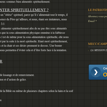
 nous sommes bien alimentés spirituellement.
LE PATRIOTI
NTER SPIRITUELLEMENT ?
un "obèse" spirituel, parce qu’il s’alimentait tout le temps, il
Abonnez-vous pou
sence du Père qu’ailleurs, et nous, étant ses imitateurs, nous
Email
 5:1
alimenter spirituellement afin de ne pas être sous alimentés
n que la sous-alimentation physique emmène à la faiblesse
, c’est de même pour la sous-alimentation spirituelle, elle nous
t par la suite à la mort spirituelle. Etant mort spirituellement,
MECC/CAMP 
s et la chair et ses désirs prennent le dessus.
Une bonne
LA MISSION 
nous permettra d’éviter cela et d’être forts face à la tentation.
ER
de louange et de remerciement.
ion et d’action de grâce.
de la Bible ou même de plusieurs chapitres selon la faim et la soif
lu