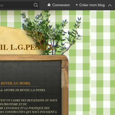
Connexion
+
Créer mon blog
IL L.G.PENIEL
 REVEIL LG. PENIEL
og de APOTRE DE REVEIL L.G.PENIEL
C'EST UN CADRE DES REFLEXIONS OU NOUS
PATRIOTISME ET DU
ME,L'EVANGILE ET LA POLITIQUE,DES
RES CONSTRUCTIFS QUI NOUS POUSSENT A