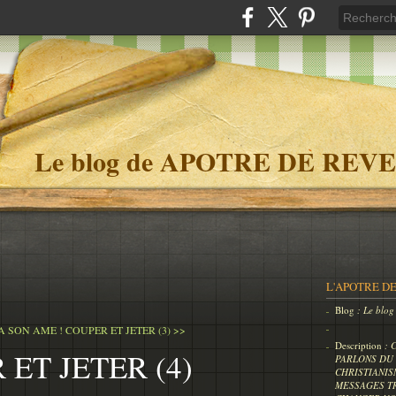
Le blog de APOTRE DE REVE
L'APOTRE DE
Blog
: Le bl
A SON AME !
COUPER ET JETER (3) >>
Description
: 
ET JETER (4)
PARLONS DU 
CHRISTIANIS
MESSAGES T