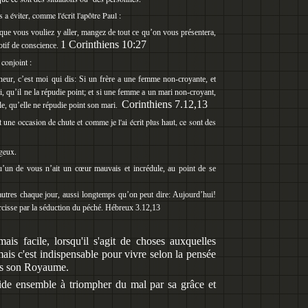
a éviter, comme l'écrit l'apôtre Paul :
 que vous vouliez y aller, mangez de tout ce qu’on vous présentera,
1 Corinthiens 10:27
otif de conscience.
 conjoint :
neur, c’est moi qui dis: Si un frère a une femme non-croyante, et
ui, qu’il ne la répudie point; et si une femme a un mari non-croyant,
Corinthiens 7.12,13
lle, qu’elle ne répudie point son mari.
t une occasion de chute et comme je l'ai écrit plus haut, ce sont des
geux.
u’un de vous n’ait un cœur mauvais et incrédule, au point de se
autres chaque jour, aussi longtemps qu’on peut dire: Aujourd’hui!
cisse par la séduction du péché. Hébreux 3.12,13
mais facile, lorsqu'il s'agit de choses auxquelles
is c'est indispensable pour vivre selon la pensée
ns son Royaume.
ide ensemble à triompher du mal par sa grâce et