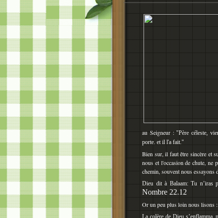
au Seigneur :
"Père céleste, vi
porte. et il l'a fait."
Bien sur, il faut être sincère et
nous et l'occasion de chute, ne p
chemin, souvent nous essayons d
Dieu dit à Balaam: Tu n’iras p
Nombre 22.12
Or un peu plus loin nous lisons :
La colère de Dieu s’enflamma, par