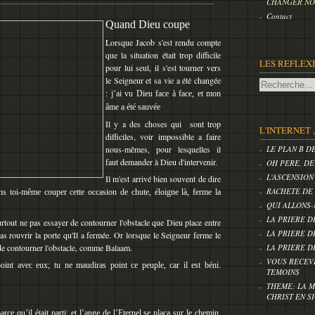
CHANGER NOS
Contact
Quand Dieu coupe
Lorsque Jacob s'est rendu compte
que la situation était trop difficile
LES REFLEX
pour lui seul, il s'est tourner vers
le Seigneur et sa vie a été changée
:
j’ai vu Dieu face à face, et mon
âme a été sauvée
Il y a des choses qui sont trop
L'INTERNET 
difficiles, voir impossible a faire
nous-mêmes, pour lesquelles il
LE PLAN B D
faut demander à Dieu d'intervenir.
OH PERE, DE
L'ASCENSION
Il m'est arrivé bien souvent de dire
RACHETE DE
ens toi-même couper cette occasion de chute, éloigne là, ferme la
QUI ALLONS-
LA PRIERE D
 surtout ne pas essayer de contourner l'obstacle que Dieu place entre
LA PRIERE D
as rouvrir la porte qu'Il a fermée. Or lorsque le Seigneur ferme le
e contourner l'obstacle, comme Balaam.
LA PRIERE D
VOUS RECEV
oint avec eux; tu ne maudiras point ce peuple, car il est béni.
TEMOINS
THEME: LA M
CHRIST EN S
ce qu’il était parti; et l’ange de l’Eternel se plaça sur le chemin,