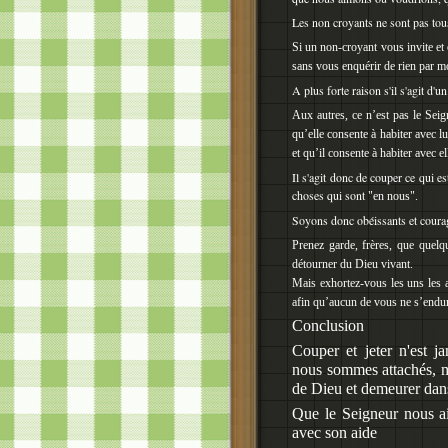
Les non croyants ne sont pas tous 
Si un non-croyant vous invite et
sans vous enquérir de rien par m
A plus forte raison s'il s'agit d'un
Aux autres, ce n’est pas le Seig
qu’elle consente à habiter avec l
et qu’il consente à habiter avec e
Il s'agit donc de couper ce qui es
choses qui sont
"en nous".
Soyons donc obéissants et coura
Prenez garde, frères, que quelq
détourner du Dieu vivant.
Mais exhortez-vous les uns les 
afin qu’aucun de vous ne s’endur
Conclusion
Couper et jeter n'est ja
nous sommes attachés, ma
de Dieu et demeurer da
Que le Seigneur nous a
avec son aide