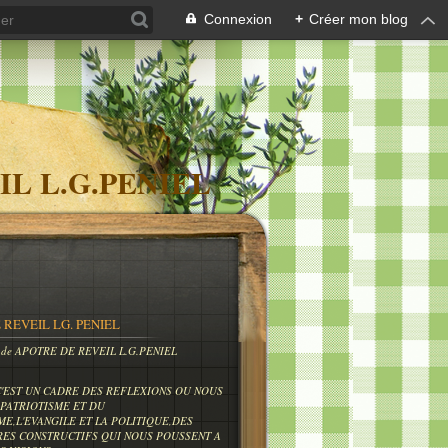
Connexion
+
Créer mon blog
IL L.G.PENIEL
 REVEIL LG. PENIEL
og de APOTRE DE REVEIL L.G.PENIEL
C'EST UN CADRE DES REFLEXIONS OU NOUS
PATRIOTISME ET DU
ME,L'EVANGILE ET LA POLITIQUE,DES
RES CONSTRUCTIFS QUI NOUS POUSSENT A