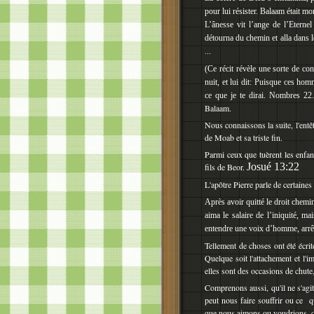
pour lui résister. Balaam était mo
L’ânesse vit l’ange de l’Eterne
détourna du chemin et alla dans 
...
(Ce récit révèle une sorte de con
nuit, et lui dit: Puisque ces hom
ce que je te dirai. Nombres 22
Balaam.
Nous connaissons la suite, l'entê
de Moab et sa triste fin.
Parmi ceux que tuèrent les enfant
Josué 13:22
fils de Beor.
L'apôtre Pierre parle de certaine
Après avoir quitté le droit chemin
aima le salaire de l’iniquité, ma
entendre une voix d’homme, arrê
Tellement de choses ont été écrit
Quelque soit l'attachement et l
elles sont des occasions de chute
Comprenons aussi, qu'il ne s'agi
peut nous faire souffrir ou ce 
que nous aimons ou voudrions, q