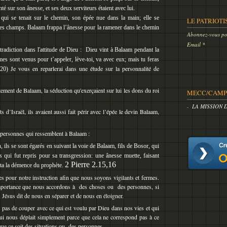
nté sur son ânesse, et ses deux serviteurs étaient avec lui.
l qui se tenait sur le chemin, son épée nue dans la main; elle se
LE PATRIOTI
les champs. Balaam frappa l’ânesse pour la ramener dans le chemin
Abonnez-vous pou
Email
tradiction dans l'attitude de Dieu :
Dieu vint à Balaam pendant la
mes sont venus pour t’appeler, lève-toi, va avec eux; mais tu feras
Je vous en reparlerai dans une étude sur la personnalité de
.20)
tement de Balaam, la séduction qu'exerçaient sur lui les dons du roi
MECC/CAMP 
LA MISSION 
s d’Israël, ils avaient aussi fait périr avec l’épée le devin Balaam,
s personnes qui ressemblent à Balaam :
, ils se sont égarés en suivant la voie de Balaam, fils de Bosor, qui
is qui fut repris pour sa transgression: une ânesse muette, faisant
2 Pierre 2.15,16
ta la démence du prophète.
es pour notre instruction afin que nous soyons vigilants et fermes.
'importance que nous accordons à des choses ou des personnes, si
, Jésus dit de nous en séparer et de nous en éloigner.
t pas de couper avec ce qui est voulu par Dieu dans nos vies et qui
qui nous déplait simplement parce que cela ne correspond pas à ce
ue ce soit des situations ou des personnes.