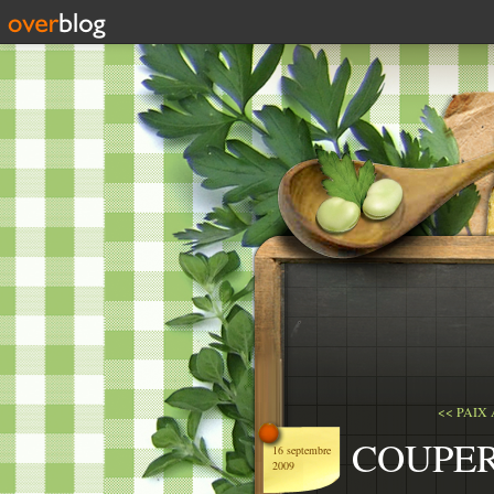
<< PAIX 
COUPER 
16 septembre
2009