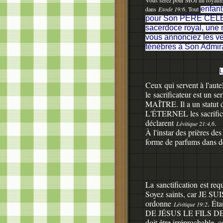
Vous serez pour MOI un royaume 
enfant
dans
Exode 19:6
. Tout
pour Son PÈRE CÉLES
sacerdoce royal, une n
vous annonciez les v
ténèbres à Son Admir
L
Ceux qui servent à l'autel
le
sacrificateur est un ser
MAÎTRE
. Il a un statut
L'ÉTERNEL les sacrifice
déclarent
.
Lévitique 21:4,6
À l'instar des prières 
forme de parfums dans de
La sanctification
est req
Soyez saints, car JE 
ordonne
. Ét
Lévitique 19:2
DE JÉSUS LE FILS D
doit être irréprochable