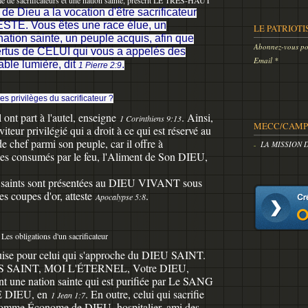
de sacrificateurs et une nation sainte, prescrit LE TRÈS-HAUT
 de Dieu a la vocation d'être sacrificateur
TE. Vous êtes une race élue, un
LE PATRIOTI
ation sainte, un peuple acquis, afin que
Abonnez-vous pou
ertus de CELUI qui vous a appelés des
Email
able lumière
, dit
.
1 Pierre 2:9
es privilèges du sacrificateur ?
 ont part à l'autel, enseigne
. Ainsi,
1 Corinthiens 9:13
MECC/CAMP 
viteur privilégié qui a droit à ce qui est réservé au
 de chef parmi son peuple, car il offre à
LA MISSION 
s consumés par le feu, l'Aliment de Son DIEU,
des saints sont présentées au DIEU VIVANT sous
s coupes d'or, atteste
.
Apocalypse 5:8
Les obligations d'un sacrificateur
uise pour celui qui s'approche du DIEU SAINT.
SUIS SAINT, MOI L'ÉTERNEL, Votre DIEU,
ant une nation sainte qui est purifiée par Le SANG
E DIEU, en
. En outre, celui qui sacrifie
1 Jean 1:7
, comme Économe de DIEU, hospitalier, ami des