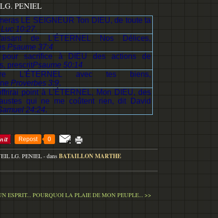
LG. PENIEL
meras LE SEIGNEUR Ton DIEU, de toute ta
,
Luc 10:27
.
aisant de L'ÉTERNEL Nos Délices,
ès
Psaume 37:4
e pour sacrifice à DIEU des actions de
, prescrit
Psaume 50:14
ore L'ÉTERNEL avec tes biens,
nne
Proverbes 3:9
.
offrirai point à L'ÉTERNEL, Mon DIEU, des
austes qui ne me coûtent rien, dit David
Samuel 24:24
.
Repost
0
VEIL LG. PENIEL
-
dans
BATAILLON MARTHE
 ESPRIT...
POURQUOI LA PLAIE DE MON PEUPLE... >>