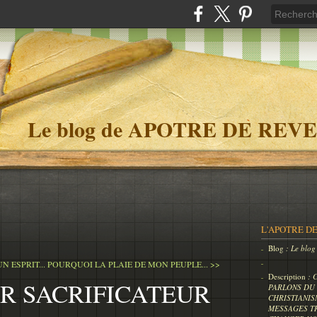
Le blog de APOTRE DE REVE
L'APOTRE DE
Blog
: Le bl
 ESPRIT...
POURQUOI LA PLAIE DE MON PEUPLE... >>
Description
: 
R SACRIFICATEUR
PARLONS DU 
CHRISTIANIS
MESSAGES T