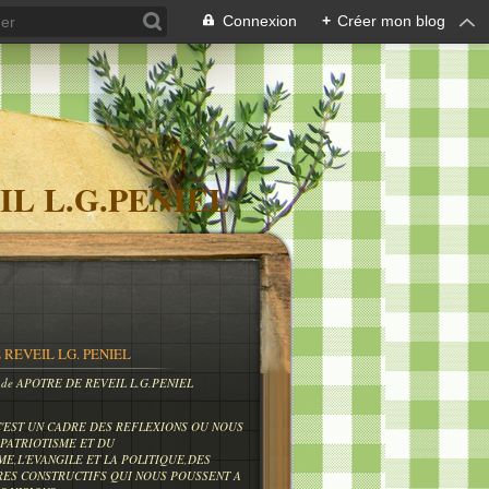
Connexion
+
Créer mon blog
IL L.G.PENIEL
 REVEIL LG. PENIEL
og de APOTRE DE REVEIL L.G.PENIEL
C'EST UN CADRE DES REFLEXIONS OU NOUS
PATRIOTISME ET DU
ME,L'EVANGILE ET LA POLITIQUE,DES
RES CONSTRUCTIFS QUI NOUS POUSSENT A