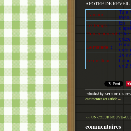
APOTRE DE REVEIL 
Tu ai
L'amour
:
force
En f
Le Temps
:
d'apr
Remerciement
Offr
:
grâces
Hon
Le matériel
:
ordo
Je n'
Le meilleur
:
holoc
en
2 
Published by APOTRE DE RE
commenter cet article
…
<< UN COEUR NOUVEAU, UN
commentaires