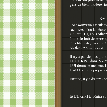
gens de bien, modéré, ju
Que p
Tout souverain sacrificat
sacrifices, d'où la nécess
. Par LUI, nous offron
8:3
à-dire, le fruit de lèvre
et la libéralité, car c'est
révèlent
.
Hébreux 13:15-16
Il n'y a pas de plus gra
LE CHRIST dans
Jean 1
LUI donne le meilleur. 
HAUT, c'est ta propre vi
Ensuite, il y a d'autres
Et L'Eternel te bénira au