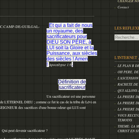
CHANGER NOS
Contact
Et qui a fait de nous
LES REFLEX
un royaume, des
sacrificateurs pour
DIEU SON PÈRE, à
LUI soit la Gloire et la
Puissance, aux siècles
L'INTERNET 
des siècles ! Amen
!
.
Apocalypse 1:6
LE PLAN B D
OH PERE, DE
L'ASCENSION
Définition de
RACHETE DE
sacrificateur
QUI ALLONS-
Un sacrificateur est une personne
LA PRIERE D
e de L'ÉTERNEL DIEU ; comme ce fut le cas de la tribu de Lévi en
LA PRIERE D
au SEIGNEUR des sacrifices d'une bonne odeur qui LUI sont
LA PRIERE D
VOUS RECEV
TEMOINS
THEME: LA M
Qui peut devenir sacrificateur ?
CHRIST EN S