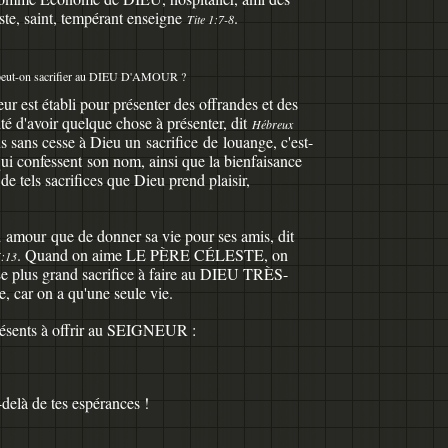
ste
, saint, tempérant enseigne
.
Tite 1:7-8
eut-on sacrifier au DIEU D'AMOUR ?
eur est établi pour présenter des offrandes et des
ité d'avoir quelque chose à présenter, dit
Hébreux
s sans cesse à Dieu un sacrifice
de louange
, c'est-
s qui confessent son nom
, ainsi que la bienfaisance
 à de tels sacrifices que Dieu prend plaisir,
nd amour
que de donner sa vie pour ses amis, dit
. Quand on aime LE PÈRE CÉLESTE, on
5:13
Le plus grand sacrifice à faire au DIEU TRÈS-
e, car on a qu'une seule vie.
 présents à offrir au SEIGNEUR :
-delà de tes espérances !