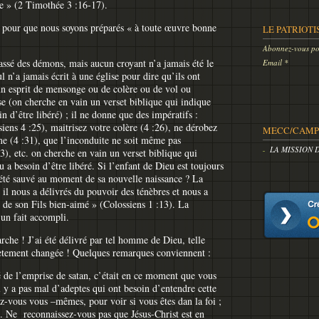
e » (2 Timothée 3 :16-17).
 » pour que nous soyons préparés « à toute œuvre bonne
LE PATRIOTI
Abonnez-vous pou
ssé des démons, mais aucun croyant n’a jamais été le
Email
ul n’a jamais écrit à une église pour dire qu’ils ont
un esprit de mensonge ou de colère ou de vol ou
e (on cherche en vain un verset biblique qui indique
n d’être libéré) ; il ne donne que des impératifs :
ens 4 :25), maitrisez votre colère (4 :26), ne dérobez
MECC/CAMP 
me (4 :31), que l’inconduite ne soit même pas
LA MISSION 
), etc. on cherche en vain un verset biblique qui
 a besoin d’être libéré. Si l’enfant de Dieu est toujours
il été sauvé au moment de sa nouvelle naissance ? La
« il nous a délivrés du pouvoir des ténèbres et nous a
 de son Fils bien-aimé » (Colossiens 1 :13). La
 un fait accompli.
rche ! J’ai été délivré par tel homme de Dieu, telle
lètement changée ! Quelques remarques conviennent :
 de l’emprise de satan, c’était en ce moment que vous
l y a pas mal d’adeptes qui ont besoin d’entendre cette
-vous vous –mêmes, pour voir si vous êtes dan la foi ;
Ne reconnaissez-vous pas que Jésus-Christ est en