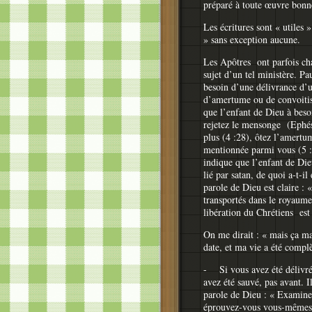
préparé à toute œuvre bonn
Les écritures sont « utiles
» sans exception aucune.
Les Apôtres ont parfois cha
sujet d’un tel ministère. Pa
besoin d’une délivrance d’
d’amertume ou de convoitis
que l’enfant de Dieu à besoi
rejetez le mensonge (Ephési
plus (4 :28), ôtez l’amertu
mentionnée parmi vous (5 :3
indique que l’enfant de Dieu
lié par satan, de quoi a-t-
parole de Dieu est claire : 
transportés dans le royaume
libération du Chrétiens est
On me dirait : « mais ça ma
date, et ma vie a été comp
- Si vous avez été délivré
avez été sauvé, pas avant. I
parole de Dieu : « Examinez
éprouvez-vous vous-mêmes. 