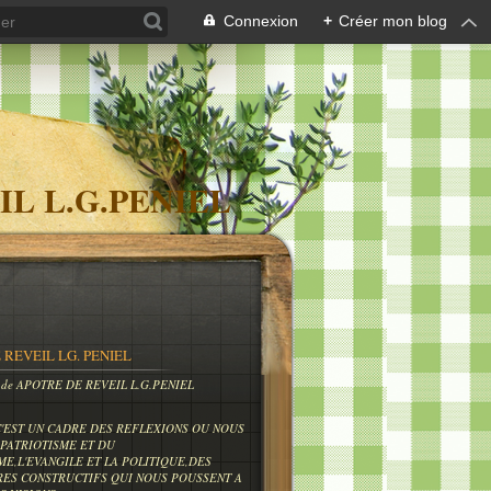
Connexion
+
Créer mon blog
IL L.G.PENIEL
 REVEIL LG. PENIEL
og de APOTRE DE REVEIL L.G.PENIEL
C'EST UN CADRE DES REFLEXIONS OU NOUS
PATRIOTISME ET DU
ME,L'EVANGILE ET LA POLITIQUE,DES
RES CONSTRUCTIFS QUI NOUS POUSSENT A