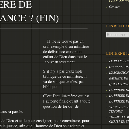
ERE DE
CHANGER NOS
Contact
ANCE ? (FIN)
LES REFLEX
Il ne se trouve pas un
seul exemple d’un ministère
de délivrance envers un
L'INTERNET 
enfant de Dieu dans tout le
LE PLAN B D
nouveau testament.
OH PERE, DE
S’il n’y a pas d’exemple
L'ASCENSION
biblique de ce ministère, il
RACHETE DE
va de soi que ce n’est pas
QUI ALLONS-
biblique.
LA PRIERE D
C’est Dieu lui-même qui est
LA PRIERE D
l’autorité finale quant à toute
LA PRIERE D
question de foi ou de
VOUS RECEV
 dans sa parole.
TEMOINS
THEME: LA M
e de Dieu et utile pour enseigner, pour convaincre, pour
CHRIST EN S
s la justice, afin que l’homme de Dieu soit adapté et