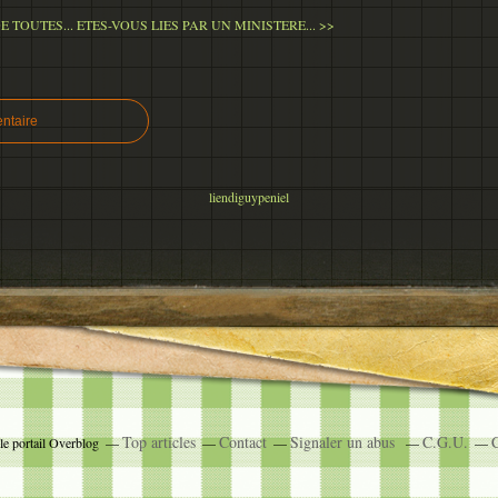
E TOUTES...
ETES-VOUS LIES PAR UN MINISTERE... >>
ntaire
liendiguypeniel
Top articles
Contact
Signaler un abus
C.G.U.
C
le portail Overblog