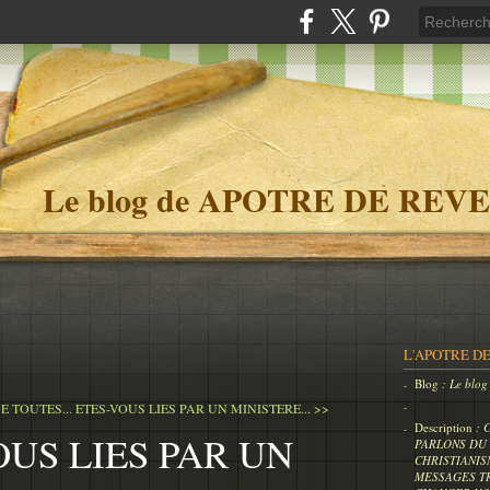
Le blog de APOTRE DE REVE
L'APOTRE DE
Blog
: Le bl
E TOUTES...
ETES-VOUS LIES PAR UN MINISTERE... >>
Description
: 
OUS LIES PAR UN
PARLONS DU 
CHRISTIANIS
MESSAGES T