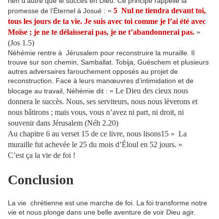
rien d’autre que le succès en Dieu. Ce principe rappelle la
«
5 Nul ne tiendra devant toi,
promesse de l’Éternel à Josué :
tous les jours de ta vie. Je suis avec toi comme je l’ai été avec
Moïse ; je ne te délaisserai pas, je ne t’abandonnerai pas.
»
(Jos 1.5)
Néhémie rentre à Jérusalem pour reconstruire la muraille. Il
trouve sur son chemin, Samballat. Tobija, Guéschem et plusieurs
autres adversaires farouchement opposés au projet de
reconstruction. Face à leurs manœuvres d’intimidation et de
« Le Dieu des cieux nous
blocage au travail, Néhémie dit :
donnera le succès. Nous, ses serviteurs, nous nous lèverons et
nous bâtirons ; mais vous, vous n’avez ni part, ni droit, ni
souvenir dans Jérusalem (Néh 2.20)
Au chapitre 6 au verset 15 de ce livre, nous lisons15 « La
muraille fut achevée le 25 du mois d’Éloul en 52 jours. »
C’est ça la vie de foi !
Conclusion
La vie chrétienne est une marche de foi. La foi transforme notre
vie et nous plonge dans une belle aventure de voir Dieu agir.