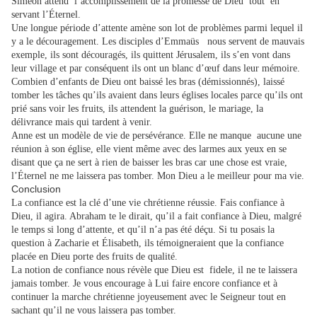
Siméon attend l’accomplissement de la promesse de Dieu tout en
servant l’Éternel.
Une longue période d’attente amène son lot de problèmes parmi lequel il
y a le découragement. Les disciples d’Emmaüs nous servent de mauvais
exemple, ils sont découragés, ils quittent Jérusalem, ils s’en vont dans
leur village et par conséquent ils ont un blanc d’œuf dans leur mémoire.
Combien d’enfants de Dieu ont baissé les bras (démissionnés), laissé
tomber les tâches qu’ils avaient dans leurs églises locales parce qu’ils ont
prié sans voir les fruits, ils attendent la guérison, le mariage, la
délivrance mais qui tardent à venir.
Anne est un modèle de vie de persévérance. Elle ne manque aucune une
réunion à son église, elle vient même avec des larmes aux yeux en se
disant que ça ne sert à rien de baisser les bras car une chose est vraie,
l’Éternel ne me laissera pas tomber. Mon Dieu a le meilleur pour ma vie.
Conclusion
La confiance est la clé d’une vie chrétienne réussie. Fais confiance à
Dieu, il agira. Abraham te le dirait, qu’il a fait confiance à Dieu, malgré
le temps si long d’attente, et qu’il n’a pas été déçu. Si tu posais la
question à Zacharie et Élisabeth, ils témoigneraient que la confiance
placée en Dieu porte des fruits de qualité.
La notion de confiance nous révèle que Dieu est fidele, il ne te laissera
jamais tomber. Je vous encourage à Lui faire encore confiance et à
continuer la marche chrétienne joyeusement avec le Seigneur tout en
sachant qu’il ne vous laissera pas tomber.