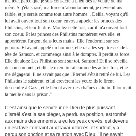
ma tête, parce que je suis consacré à Dieu dès le ventre de ma
mère. Si j'étais rasé, ma force m'abandonnerait, je deviendrais
faible, et je serais comme tout autre homme". Delila, voyant qu'il
lui avait ouvert tout son coeur, envoya appeler les princes des
Philistins, et leur fit dire: Montez cette fois, car il m'a ouvert tout
son coeur. Et les princes des Philistins montèrent vers elle, et
apportèrent l'argent dans leurs mains. Elle l'endormit sur ses
genoux. Et ayant appelé un homme, elle rasa les sept tresses de la
tête de Samson, et commença ainsi à le dompter. Il perdit sa force.
Elle dit alors: Les Philistins sont sur toi, Samson! Et il se réveilla
de son sommeil, et dit: Je m'en tirerai comme les autres fois, et je
me dégagerai. Il ne savait pas que l'Eternel s'était retiré de lui. Les
Philistins le saisirent, et lui crevèrent les yeux; ils le firent
descendre à Gaza, et le lièrent avec des chaînes d'airain. Il tournait
la meule dans la prison."
C'est ainsi que
le serviteur de Dieu le plus puissant
d'Israël s'est laissé piéger, a perdu sa position, est tombé
aux mains des ennemis, a eu les yeux crevés, est devenu
un esclave contraint aux travaux forcés, et surtout, y a
perdu son onction et sa relation avec Dieu: "Il ne savait