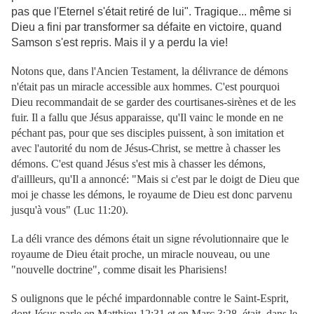
pas que l'Eternel s'était retiré de lui". Tragique... même si
Dieu a fini par transformer sa défaite en victoire, quand
Samson s'est repris. Mais il y a perdu la vie!
N
otons que, dans l'Ancien Testament, la délivrance de démons
n'était pas un miracle accessible aux hommes. C'est pourquoi
Dieu recommandait de se garder des courtisanes-sirènes et de les
fuir. Il a fallu que Jésus apparaisse, qu'Il vainc le monde en ne
péchant pas, pour que ses disciples puissent, à son imitation et
avec l'autorité du nom de Jésus-Christ, se mettre à chasser les
démons. C'est quand Jésus s'est mis à chasser les démons,
d'aillleurs, qu'Il a annoncé: "Mais si c'est par le doigt de Dieu que
moi je chasse les démons, le royaume de Dieu est donc parvenu
jusqu'à vous" (Luc 11:20).
La déli
vrance des démons était un signe révolutionnaire que le
royaume de Dieu était proche, un miracle nouveau, ou une
"nouvelle doctrine", comme disait les Pharisiens!
S
oulignons que le péché impardonnable contre le Saint-Esprit,
dont Jésus parle en Matthieu 12:31 et en Marc 3:28, était, dans le