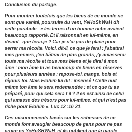
Conclusion du partage.
Pour montrer toutefois que les biens de ce monde ne
sont que vanité, poursuite du vent, YeHoShWaH dit
cette parabole : « les terres d’un homme riche avaient
beaucoup rapporté. Et il raisonnait en lui-même, en
disant : que ferai-je ? Car je n’ai pas de place pour
serrer ma récolte. Voici, dit-il, ce que je ferai : j’abattrai
mes greniers, j’en bâtirai de plus grands, j’y amasserai
toute ma récolte et tous mes biens et je dirai à mon
âme : mon âme tu as beaucoup de biens en réserves
pour plusieurs années ; repose-toi, mange, bois et
réjouis-toi. Mais Elohim lui dit : insensé ! Cette nuit
même ton âme te sera redemandée ; et ce que tu as
préparé, pour qui cela sera t-il ? Il en est ainsi de celui
qui amasse des trésors pour lui-même, et qui n’est pas
riche pour Elohim ». Luc 12 :16-21.
Ces raisonnements basés sur les richesses de ce
monde font aveugler beaucoup de gens pour ne pas
croire en YeHoSHWaH, et ils oublient que la parole