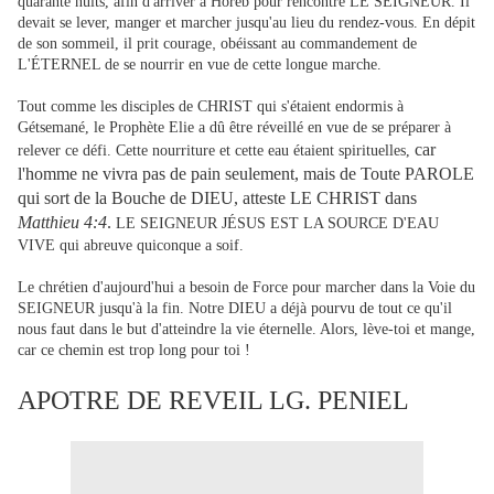
quarante nuits, afin d'arriver à Horeb pour rencontre LE SEIGNEUR. Il
devait se lever, manger et marcher jusqu'au lieu du rendez-vous. En dépit
,
de son sommeil, il prit courage
obéissant au commandement de
L'ÉTERNEL de se nourrir en vue de cette longue marche.
Tout comme les disciples de CHRIST qui s'étaient endormis à
Gétsemané, le Prophète Elie a dû être réveillé en vue de se préparer à
car
relever ce défi. Cette nourriture et cette eau étaient spirituelles,
l'homme ne vivra pas de pain seulement, mais de Toute PAROLE
qui sort de la Bouche de DIEU, atteste LE CHRIST dans
Matthieu 4:4
.
LE SEIGNEUR JÉSUS EST LA SOURCE D'EAU
VIVE qui abreuve quiconque a soif.
Le chrétien d'aujourd'hui a besoin de Force pour marcher dans la Voie du
SEIGNEUR jusqu'à la fin. Notre DIEU a déjà pourvu de tout ce qu'il
nous faut dans le but d'atteindre la vie éternelle. Alors, lève-toi et mange,
car ce chemin est trop long pour toi !
APOTRE DE REVEIL LG. PENIEL