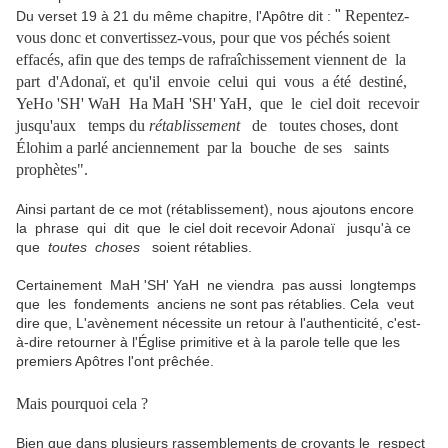
"
Repentez-
Du verset 19 à 21 du même chapitre, l'Apôtre dit :
vous donc et convertissez-vous, pour que vos péchés soient
effacés, afin que des temps de rafraîchissement viennent de la
part d'Adonaï, et qu'il envoie celui qui vous a été destiné,
YeHo 'SH' WaH Ha MaH 'SH' YaH, que le ciel doit recevoir
jusqu'aux temps du
rétablissement
de toutes choses, dont
Élohim a parlé anciennement par la bouche de ses saints
prophètes".
Ainsi partant de ce mot (rétablissement), nous ajoutons encore
la phrase qui dit que le ciel doit recevoir Adonaï jusqu'à ce
que
toutes choses
soient rétablies.
Certainement MaH 'SH' YaH ne viendra pas aussi longtemps
que les fondements anciens ne sont pas rétablies. Cela veut
dire que, L'avènement nécessite un retour à l'authenticité, c'est-
à-dire retourner à l'Église primitive et à la parole telle que les
premiers Apôtres l'ont prêchée.
Mais pourquoi cela ?
Bien que dans plusieurs rassemblements de croyants le respect