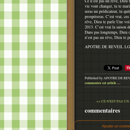
Ce n’est pas un rêve, Dieu 
vie vont changer, tu te mari
seras un prédicateur, tu qui
prospéreras. C’est vrai, ces
rêve, Dieu te parle Une voi
2013. C’est vrai la saison 
Dans pas longtemps, Dieu ou
n’est pas un rêve, Dieu te 
APOTRE DE REVEIL LG
Published by APOTRE DE RE
commenter cet article
…
<< CE N'EST PAS UN 
commentaires
Ajouter un comme