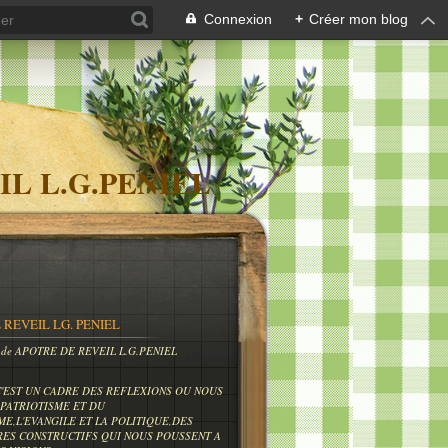
Connexion
+
Créer mon blog
IL L.G.PENIEL
 REVEIL LG. PENIEL
og de APOTRE DE REVEIL L.G.PENIEL
C'EST UN CADRE DES REFLEXIONS OU NOUS
PATRIOTISME ET DU
ME,L'EVANGILE ET LA POLITIQUE,DES
RES CONSTRUCTIFS QUI NOUS POUSSENT A