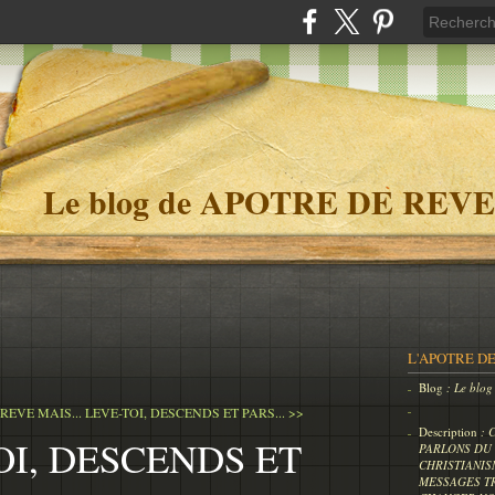
Le blog de APOTRE DE REVE
L'APOTRE DE
Blog
: Le bl
REVE MAIS...
LEVE-TOI, DESCENDS ET PARS... >>
Description
: 
OI, DESCENDS ET
PARLONS DU 
CHRISTIANIS
MESSAGES T