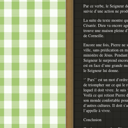
Par ce verbe, le Seigneur do
suivie d’une action ne produ
La suite du texte montre qu
Césarée. Dieu va encore agr
trouve une maison pleine d’o
de Corneille.
Encore une fois, Pierre ne sa
ville, sans prédication en 
ministère de Jésus. Pendant
Seigneur le surprend encore,
est en face d’une grande mo
le Seigneur lui donne.
‘’ Pars’’ est un mot d’ordre
de triompher sur ce qui le r
lequel il doit vivre. Je suis
Voilà ce qui retient Pierre 
son monde confortable pour 
d’autres cultures. Il doit s
l’appelle à vivre.
Conclusion