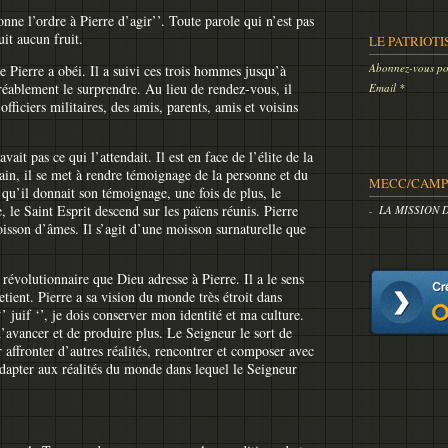
nne l’ordre à Pierre d’agir’’. Toute parole qui n’est pas
it aucun fruit.
LE PATRIOTI
Abonnez-vous pou
e Pierre a obéi. Il a suivi ces trois hommes jusqu’à
éablement le surprendre. Au lieu de rendez-vous, il
Email
fficiers militaires, des amis, parents, amis et voisins
vait pas ce qui l’attendait. Il est en face de l’élite de la
main, il se met à rendre témoignage de la personne et du
MECC/CAMP 
 qu’il donnait son témoignage, une fois de plus, le
 le Saint Esprit descend sur les païens réunis. Pierre
LA MISSION 
isson d’âmes. Il s’agit d’une moisson surnaturelle que
 révolutionnaire que Dieu adresse à Pierre. Il a le sens
etient. Pierre a sa vision du monde très étroit dans
 ‘’ juif ‘’, je dois conserver mon identité et ma culture.
d’avancer et de produire plus. Le Seigneur le sort de
affronter d’autres réalités, rencontrer et composer avec
’adapter aux réalités du monde dans lequel le Seigneur