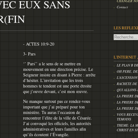
VEC EUX SANS
CHANGER NOS
Contact
R(FIN
LES REFLEX
- ACTES 10:9-20
3- Pars
L'INTERNET 
‘’ Pars’’ a le sens de se mettre en
LE PLAN B D
mouvement en une direction précise. Le
OH PERE, DE
Seigneur insiste en disant à Pierre : arrête
L'ASCENSION
d’hésiter. L’invitation que les trois
RACHETE DE
hommes te tendent est une porte étroite
QUI ALLONS-
que j’ouvre devant, c’est mon œuvre.
LA PRIERE D
Ne manque surtout pas ce rendez-vous
LA PRIERE D
important que j’ai préparé pour ton
LA PRIERE D
ministère. Tu auras l’occasion de
VOUS RECEV
rencontrer l’élite de la ville de Césarée.
TEMOINS
J’ai convoqué les officiels, les autorités
THEME: LA M
administratives et leurs familles afin
CHRIST EN S
qu’ils écoutent l’Évangile.