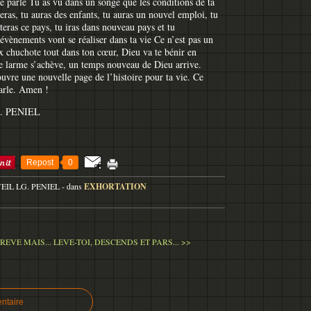
te parle Tu as vu dans un songe que les conditions de ta
eras, tu auras des enfants, tu auras un nouvel emploi, tu
tteras ce pays, tu iras dans nouveau pays et tu
 évènements vont se réaliser dans ta vie Ce n’est pas un
x chuchote tout dans ton cœur, Dieu va te bénir en
de larme s’achève, un temps nouveau de Dieu arrive.
vre une nouvelle page de l’histoire pour ta vie. Ce
parle. Amen !
. PENIEL
Repost
0
VEIL LG. PENIEL
-
dans
EXHORTATION
REVE MAIS...
LEVE-TOI, DESCENDS ET PARS... >>
ntaire