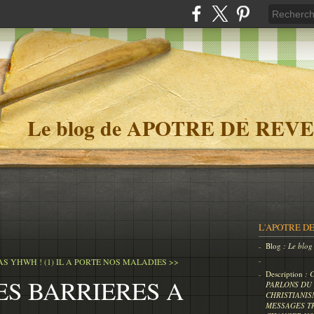
Le blog de APOTRE DE REVE
L'APOTRE DE
Blog
: Le bl
AS YHWH ! (1)
IL A PORTE NOS MALADIES >>
Description
: 
ES BARRIERES A
PARLONS DU 
CHRISTIANIS
MESSAGES T