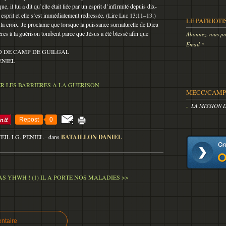
 il lui a dit qu’elle était liée par un esprit d’infirmité depuis dix-
cet esprit et elle s’est immédiatement redressée. (Lire Luc 13:11–13.)
LE PATRIOTI
la croix. Je proclame que lorsque la puissance surnaturelle de Dieu
ières à la guérison tombent parce que Jésus a été blessé afin que
Abonnez-vous pou
Email
 DE CAMP DE GUILGAL
ENIEL
MECC/CAMP 
LA MISSION 
Repost
0
VEIL LG. PENIEL
-
dans
BATAILLON DANIEL
AS YHWH ! (1)
IL A PORTE NOS MALADIES >>
ntaire