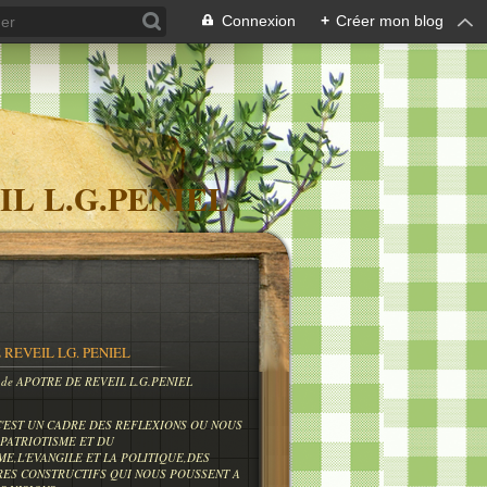
Connexion
+
Créer mon blog
IL L.G.PENIEL
 REVEIL LG. PENIEL
og de APOTRE DE REVEIL L.G.PENIEL
C'EST UN CADRE DES REFLEXIONS OU NOUS
PATRIOTISME ET DU
ME,L'EVANGILE ET LA POLITIQUE,DES
RES CONSTRUCTIFS QUI NOUS POUSSENT A