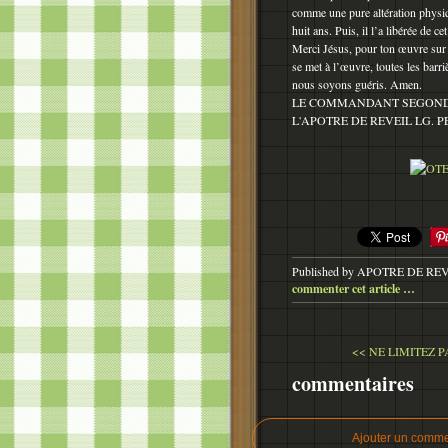
comme une pure altération physique,
huit ans. Puis, il l’a libérée de 
Merci Jésus, pour ton œuvre sur 
se met à l’œuvre, toutes les barr
nous soyons guéris. Amen.
LE COMMANDANT SEGOND
L'APOTRE DE REVEIL LG. P
Published by APOTRE DE RE
commenter cet article
…
<< NE LIMITEZ P
commentaires
Ajouter un comme