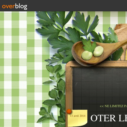
<< NE LIMITEZ P
OTER L
13 avril 2014