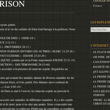
RISON
CHANGER NOS
Contact
LES REFLEX
soyons guéris.
ur et la vie des enfants de Dieu font barrage à la guérison. Nous
LE DE DIEU (- OSEE 4:6 )
UX 3:12-13 )
L'INTERNET 
(- PROVERBES 28:13 )
 NON PARDON ENVERS LES AUTRES (-MARC 11:25-26 )
LE PLAN B D
OCCULTISME ( - EXODE 23:24-26 )
OH PERE, DE
UES, comme par ex.la Franc-maçonnerie-EXODE 23:31-33)
L'ASCENSION
DICTION (- DEUTERONOME 28:15-68)
RACHETE DE
ou associées à la présence de mauvais esprits. Regardons un
QUI ALLONS-
.
LA PRIERE D
ceux qui avaient des malades atteints de diverses maladies les lui
LA PRIERE D
chacun d'eux, et il les guérit. Des démons aussi sortirent de
...» (Luc 4:40–41)
LA PRIERE D
 de Dieu se met à l’œuvre, les mauvais esprits ne peuvent le
VOUS RECEV
TEMOINS
associés aux maladies de différentes manières. Il y a des esprits
THEME: LA M
CHRIST EN S
ité et de mort, pour n’en citer que quatre. Jésus a rencontré une
ne pouvait pas se redresser. Plutôt que de considérer sa condition