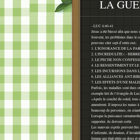
LA GUE
- LUC 4:40-41
Jésus a été blessé afin que nous 
Souvent, les problèmes dans le cœ
pouvons citer sept d’entre eux:
1. L'IGNORANCE DE LA PARO
2. L'INCREDULITE ( - HEBRE
3. LE PECHE NON CONFESSE 
4. LE RESSENTIMENT ET LE
5. LES INCURSIONS DANS L'
6. LES ALLIANCES ANT-BIBLIQ
7. LES EFFETS D'UNE MALE
Parfois, les maladies sont dues 
exemple tiré de l’évangile de Luc
«Après le couché du soleil, tous 
amenèrent. Il imposa les mains à 
beaucoup de personnes, en criant
Lorsque la puissance surnaturelle
supporter, ils doivent sortir.
Les mauvais esprits peuvent être 
d’infirmité, de douleur, d’invalid
femme qui était pliée en deux et 