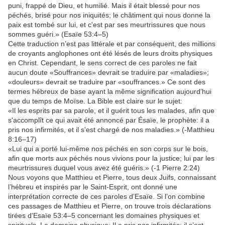
puni, frappé de Dieu, et humilié. Mais il était blessé pour nos
péchés, brisé pour nos iniquités; le châtiment qui nous donne la
paix est tombé sur lui, et c'est par ses meurtrissures que nous
sommes guéri.» (Esaïe 53:4–5)
Cette traduction n’est pas littérale et par conséquent, des millions
de croyants anglophones ont été lésés de leurs droits physiques
en Christ. Cependant, le sens correct de ces paroles ne fait
aucun doute «Souffrances» devrait se traduire par «maladies»;
«douleurs» devrait se traduire par «souffrances.» Ce sont des
termes hébreux de base ayant la même signification aujourd’hui
que du temps de Moïse. La Bible est claire sur le sujet:
«Il les esprits par sa parole, et il guérit tous les malades, afin que
s'accomplît ce qui avait été annoncé par Ésaïe, le prophète: il a
pris nos infirmités, et il s'est chargé de nos maladies.» (-Matthieu
8:16–17)
«Lui qui a porté lui-même nos péchés en son corps sur le bois,
afin que morts aux péchés nous vivions pour la justice; lui par les
meurtrissures duquel vous avez été guéris.» (-1 Pierre 2:24)
Nous voyons que Matthieu et Pierre, tous deux Juifs, connaissant
l’hébreu et inspirés par le Saint-Esprit, ont donné une
interprétation correcte de ces paroles d’Esaïe. Si l’on combine
ces passages de Matthieu et Pierre, on trouve trois déclarations
tirées d’Esaïe 53:4–5 concernant les domaines physiques et