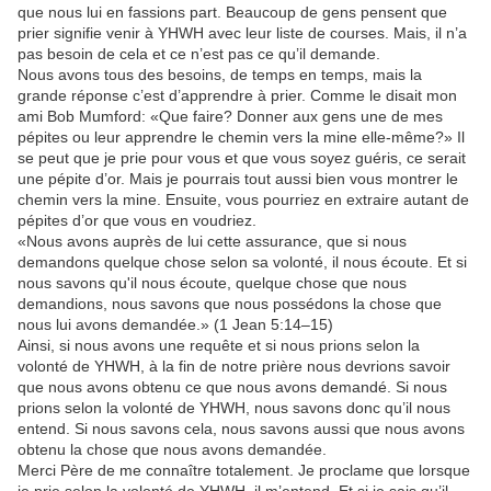
que nous lui en fassions part. Beaucoup de gens pensent que
prier signifie venir à YHWH avec leur liste de courses. Mais, il n’a
pas besoin de cela et ce n’est pas ce qu’il demande.
Nous avons tous des besoins, de temps en temps, mais la
grande réponse c’est d’apprendre à prier. Comme le disait mon
ami Bob Mumford: «Que faire? Donner aux gens une de mes
pépites ou leur apprendre le chemin vers la mine elle-même?» Il
se peut que je prie pour vous et que vous soyez guéris, ce serait
une pépite d’or. Mais je pourrais tout aussi bien vous montrer le
chemin vers la mine. Ensuite, vous pourriez en extraire autant de
pépites d’or que vous en voudriez.
«Nous avons auprès de lui cette assurance, que si nous
demandons quelque chose selon sa volonté, il nous écoute. Et si
nous savons qu'il nous écoute, quelque chose que nous
demandions, nous savons que nous possédons la chose que
nous lui avons demandée.» (1 Jean 5:14–15)
Ainsi, si nous avons une requête et si nous prions selon la
volonté de YHWH, à la fin de notre prière nous devrions savoir
que nous avons obtenu ce que nous avons demandé. Si nous
prions selon la volonté de YHWH, nous savons donc qu’il nous
entend. Si nous savons cela, nous savons aussi que nous avons
obtenu la chose que nous avons demandée.
Merci Père de me connaître totalement. Je proclame que lorsque