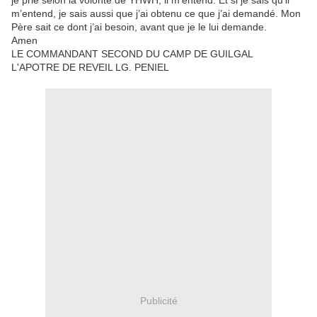
je prie selon la volonté de YHWH, il m’entend. Et si je sais qu’il
m’entend, je sais aussi que j’ai obtenu ce que j’ai demandé. Mon
Père sait ce dont j’ai besoin, avant que je le lui demande.
Amen
LE COMMANDANT SECOND DU CAMP DE GUILGAL
L'APOTRE DE REVEIL LG. PENIEL
Publicité