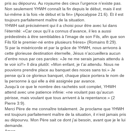
pris au dépourvu. Au royaume des cieux l’urgence n’existe pas.
Non seulement YHWH connaît la fin depuis le début, mais il est
lui-même à la fois «le début et la fin» (Apocalypse 21:6). Et il est
toujours parfaitement maître de la situation.
YHWH sait précisément qui il a choisi pour être avec lui dans
l’éternité: «Car ceux qu'il a connus d'avance, il les a aussi
prédestinés à être semblables à l'image de son Fils, afin que son
Fils fût le premier-né entre plusieurs frères» (Romains 8:29).
Si par la miséricorde et par la grâce de YHWH, nous arrivons à
cette glorieuse destination éternelle, Jésus n’accueillera aucun
d’entre nous par ces paroles: «Je ne me serais jamais attendu à
te voir ici!!» Il dira plutôt: «Mon enfant, je t’ai attendu. Nous ne
pouvions prendre place au banquet des noces sans toi.» Je
pense qu’à ce glorieux banquet, chaque place portera le nom de
la personne à qui elle a été assignée par avance.
Jusqu’à ce que le nombre des rachetés soit complet, YHWH
attend avec une patience infinie: «ne voulant pas qu'aucun
périsse, mais voulant que tous arrivent à la repentance.» (2
Pierre 3:9).
Merci Père de me connaître totalement. Je proclame que YHWH
est toujours parfaitement maître de la situation, il n’est jamais pris
au dépourvu. Mon Père sait ce dont j’ai besoin, avant que je le lui
demande.