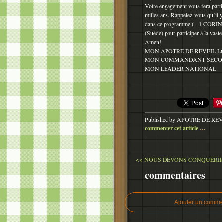
Votre engagement vous fera parti
milles ans. Rappelez-vous qu’il 
dans ce programme ( - 1 CORINT
(Suède) pour participer à la vast
Amen!
MON APOTRE DE REVEIL L
MON COMMANDANT SEC
MON LEADER NATIONAL
Published by APOTRE DE RE
commenter cet article
…
<< NOUS DEVONS CONQUERIR 
commentaires
Ajouter un comme