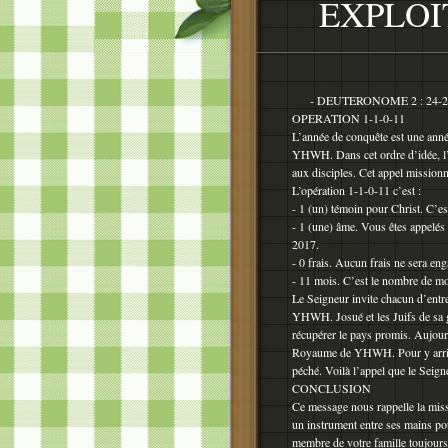
EXPLOI
- DEUTERONOME 2 : 24-2 ; 
OPERATION 1-1-0-11
L’année de conquête est une année
YHWH. Dans cet ordre d’idée, l’o
aux disciples. Cet appel mission
L’opération 1-1-0-11 c’est :
- 1 (un) témoin pour Christ. C’es
- 1 (une) âme. Vous êtes appelés 
2017.
- 0 frais. Aucun frais ne sera eng
- 11 mois. C’est le nombre de mo
Le Seigneur invite chacun d’ent
YHWH. Josué et les Juifs de sa g
récupérer le pays promis. Aujour
Royaume de YHWH. Pour y arrive
péché. Voilà l’appel que le Seign
CONCLUSION
Ce message nous rappelle la missi
un instrument entre ses mains pou
membre de votre famille toujours 