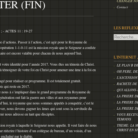
TER (FIN)
CHANGER NOS
Contact
LES REFLEX
- ACTES 11 : 19-27
 d’actions. Passer à l’action, c’est agir pour le Royaume de
pération 1-1-0-11 est la mission royale que le Seigneur a confiée
naire est encore valable pour chacun de nous aujourd’hui.
L'INTERNET 
t votre identité pour l’année 2017. Vous êtes un témoin de Christ.
LE PLAN B D
à témoigner de votre foi en Christ pour amener une âme à la foi en
OH PERE, DE
L'ASCENSION
agé pour réaliser ce programme. Il est totalement gratuit.
RACHETE DE
is qui reste en 2017.
QUI ALLONS-
re nous à s’impliquer dans le grand programme du Royaume de
LA PRIERE D
énération ont fait la guerre aux villes et aux royaumes pour
LA PRIERE D
d’hui, le royaume que nous sommes appelés à conquérir, c’est le
r, nous devons gagner les âmes qui sont sous la servitude du
LA PRIERE D
eur nous adresse en tant que disciples.
VOUS RECEV
TEMOINS
on royale à laquelle le Seigneur nous appelle. Il veut faire de nous
THEME: LA M
CHRIST EN S
r réécrire l’histoire d’un collègue de bureau, d’un voisin, d’un
enchaîné par le diable.