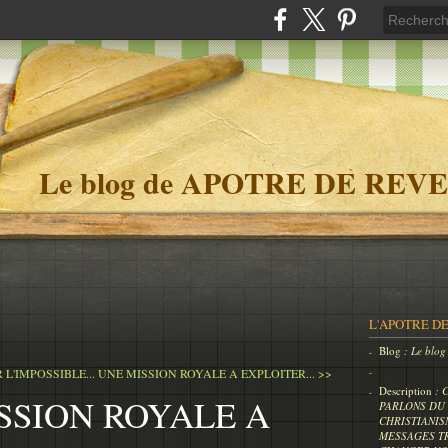
Le blog de APOTRE DE REVE
L'APOTRE DE
Blog
: Le bl
L'IMPOSSIBLE...
UNE MISSION ROYALE A EXPLOITER... >>
Description
: 
SSION ROYALE A
PARLONS DU 
CHRISTIANIS
MESSAGES T