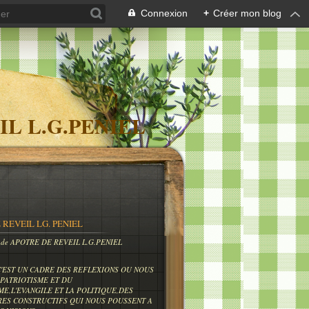
Connexion
+
Créer mon blog
IL L.G.PENIEL
 REVEIL LG. PENIEL
og de APOTRE DE REVEIL L.G.PENIEL
C'EST UN CADRE DES REFLEXIONS OU NOUS
PATRIOTISME ET DU
ME,L'EVANGILE ET LA POLITIQUE,DES
RES CONSTRUCTIFS QUI NOUS POUSSENT A