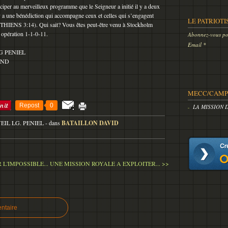
ciper au merveilleux programme que le Seigneur a initié il y a deux
y a une bénédiction qui accompagne ceux et celles qui s’engagent
LE PATRIOTI
HIENS 3:14). Qui sait? Vous êtes peut-être venu à Stockholm
e opération 1-1-0-11.
Abonnez-vous pou
Email
G PENIEL
OND
MECC/CAMP 
Repost
0
LA MISSION 
VEIL LG. PENIEL
-
dans
BATAILLON DAVID
L'IMPOSSIBLE...
UNE MISSION ROYALE A EXPLOITER... >>
ntaire