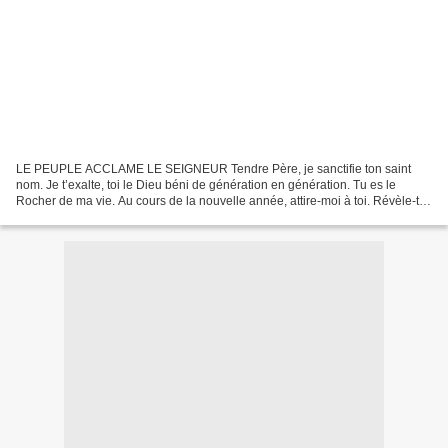
LE PEUPLE ACCLAME LE SEIGNEUR Tendre Père, je sanctifie ton saint
nom. Je t’exalte, toi le Dieu béni de génération en génération. Tu es le
Rocher de ma vie. Au cours de la nouvelle année, attire-moi à toi. Révèle-toi
davantage à moi, car je veux mieux...