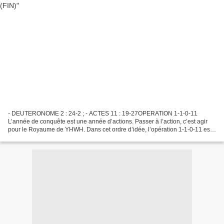
- DEUTERONOME 2 : 24-2 ; - ACTES 11 : 19-27OPERATION 1-1-0-11
L’année de conquête est une année d’actions. Passer à l’action, c’est agir
pour le Royaume de YHWH. Dans cet ordre d’idée, l’opération 1-1-0-11 est
la mission royale que le Seigneur a confiée...