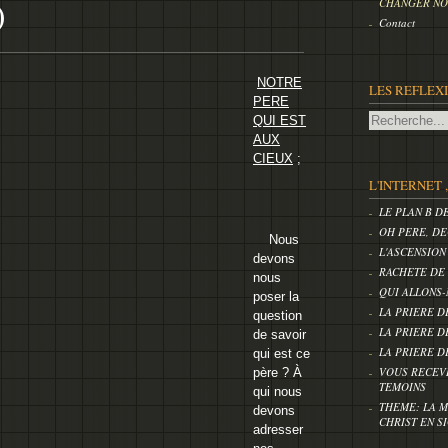
)
CHANGER NOS
Contact
NOTRE
LES REFLEX
PERE
QUI EST
AUX
CIEUX
;
L'INTERNET 
LE PLAN B D
OH PERE, DE
Nous
L'ASCENSION
devons
RACHETE DE
nous
QUI ALLONS-
poser la
LA PRIERE D
question
LA PRIERE D
de savoir
LA PRIERE D
qui est ce
VOUS RECEV
père ? À
TEMOINS
qui nous
THEME: LA M
devons
CHRIST EN S
adresser