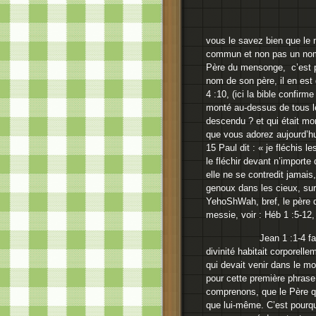
vous le savez bien que l
commun et non pas un nom 
Père du mensonge, c’est po
nom de son père, il en est
4 :10, (ici la bible confirm
monté au-dessus de tous le
descendu ? et qui était mo
que vous adorez aujourd’hu
15 Paul dit : « je fléchis 
le fléchir devant n’importe
elle ne se contredit jamais
genoux dans les cieux, sur l
YehoShWah, bref, le père do
messie, voir : Héb 1 :5-12, i
Jean 1 :1-4 fait la mê
divinité habitait corporell
qui devait venir dans le m
pour cette première phrase
comprenons, que le Père qui
que lui-même. C’est pourqu