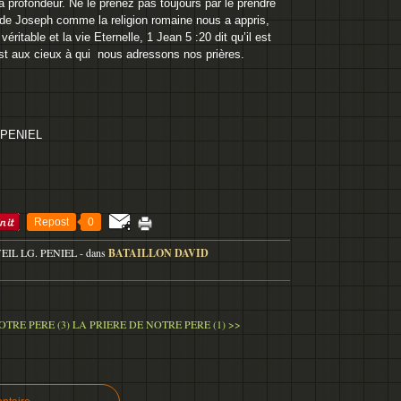
 profondeur. Ne le prenez pas toujours par le prendre
t de Joseph comme la religion romaine nous a appris,
éritable et la vie Eternelle, 1 Jean 5 :20 dit qu’il est
est aux cieux à qui nous adressons nos prières.
 PENIEL
Repost
0
VEIL LG. PENIEL
-
dans
BATAILLON DAVID
OTRE PERE (3)
LA PRIERE DE NOTRE PERE (1) >>