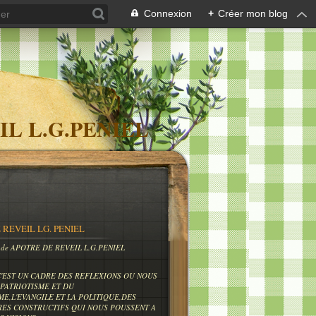
Connexion
+
Créer mon blog
IL L.G.PENIEL
 REVEIL LG. PENIEL
og de APOTRE DE REVEIL L.G.PENIEL
C'EST UN CADRE DES REFLEXIONS OU NOUS
PATRIOTISME ET DU
ME,L'EVANGILE ET LA POLITIQUE,DES
RES CONSTRUCTIFS QUI NOUS POUSSENT A