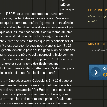
nos
prières,
parce que
LE PATRIOTI
e mot PERE est un nom comme tout autre nom
Abonnez-vous pou
propre, car le Diable est appelé aussi Père mais
Email
urquoi comme tout enfant légitime doit connaître le
 du vrai disciple. Nous vous donnons les versets Eph
e que celui qui était descendu, c’est le même qui était
s cieux afin de remplir toute chose), mais qui était
nté ? N’est ce pas le messie que vous connaissez et
MECC/CAMP 
i ? c’est pourquoi, lorsque nous prenons Eph 3 : 14-
LA MISSION 
les genoux devant le père car les genoux on ne peut pas
 qui si devant le père », voilà pourquoi la bible comme
, elle nous montre dans Philippiens 2 :10-11, que tous
a terre et sous la terre doit fléchir devant
nt il est question dans cette prière n’est autre que le
ci la bible dit que c’est le fils qui a créé.
me déclaration, Colossiens 2 :9-10 dit que la
ement dans le messie, Esaïe 9 : 5 confirme que le fils
onde devait être appelé Père Eternel ; en conclusion
, tenant compte de tous les versets donnés, nous
 est aux cieux, dont le messie parlait, n’était autre
oi vous avez de l’intérêt à connaître cet homme qui