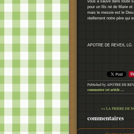
vous a sauvé dans toute sa
pour un fils né de Marie e
mais le messie est le Dieu v
réellement notre père qui 
APOTRE DE REVEIL LG.
Published by APOTRE DE RE
commenter cet article
…
<< LA PRIERE DE N
commentaires