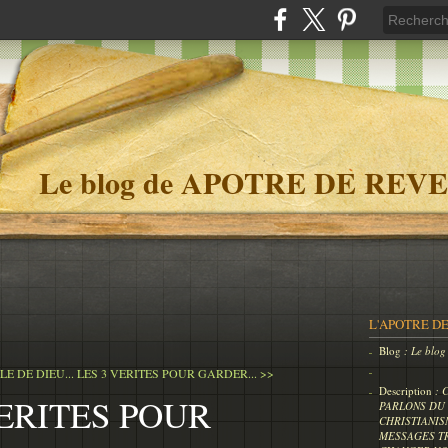
Le blog de APOTRE DE REVE
L'APOTRE DE
Blog
: Le bl
LE DE DIEU...
LES 3 VERITES POUR GARDER... >>
Description
: 
VERITES POUR
PARLONS DU 
CHRISTIANIS
MESSAGES T