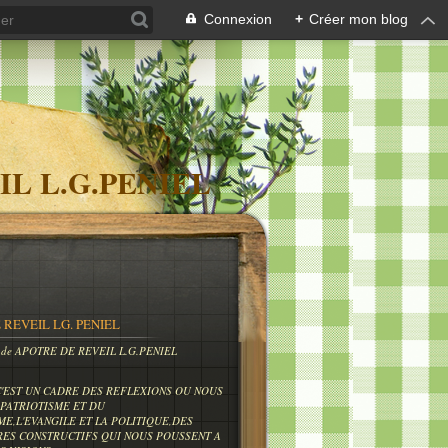
Connexion
+
Créer mon blog
IL L.G.PENIEL
 REVEIL LG. PENIEL
og de APOTRE DE REVEIL L.G.PENIEL
C'EST UN CADRE DES REFLEXIONS OU NOUS
PATRIOTISME ET DU
ME,L'EVANGILE ET LA POLITIQUE,DES
RES CONSTRUCTIFS QUI NOUS POUSSENT A