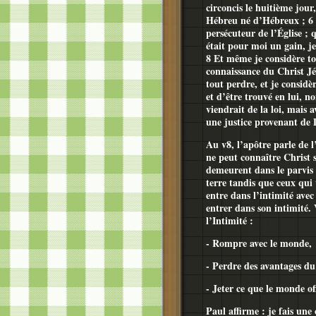
circoncis le huitième jour
Hébreu né d’Hébreux ; 6 q
persécuteur de l’Église ; 
était pour moi un gain, j
8 Et même je considère to
connaissance du Christ Jé
tout perdre, et je consid
et d’être trouvé en lui, n
viendrait de la loi, mais a
une justice provenant de D
Au v8, l’apôtre parle de l
ne peut connaître Christ s’
demeurent dans le parvis 
terre tandis que ceux qui v
entre dans l’intimité avec
entrer dans son intimité. 
l’Intimité :
- Rompre avec le monde,
- Perdre des avantages d
- Jeter ce que le monde of
Paul affirme : je fais un