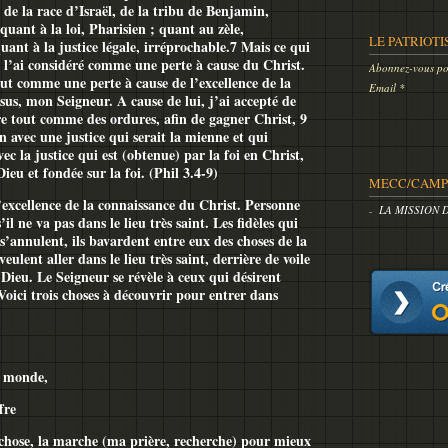
, de la race d’Israël, de la tribu de Benjamin,
uant à la loi, Pharisien ; quant au zèle,
LE PATRIOTI
quant à la justice légale, irréprochable.7 Mais ce qui
e l’ai considéré comme une perte à cause du Christ.
Abonnez-vous pou
ut comme une perte à cause de l’excellence de la
Email
sus, mon Seigneur. A cause de lui, j’ai accepté de
ère tout comme des ordures, afin de gagner Christ, 9
on avec une justice qui serait la mienne et qui
vec la justice qui est (obtenue) par la foi en Christ,
ieu et fondée sur la foi. (Phil 3.4-9)
MECC/CAMP 
’excellence de la connaissance du Christ. Personne
LA MISSION 
il ne va pas dans le lieu très saint. Les fidèles qui
s’annulent, ils bavardent entre eux des choses de la
eulent aller dans le lieu très saint, derrière de voile
 Dieu. Le Seigneur se révèle à ceux qui désirent
Voici trois choses à découvrir pour entrer dans
u monde,
fre
e chose, la marche (ma prière, recherche) pour mieux