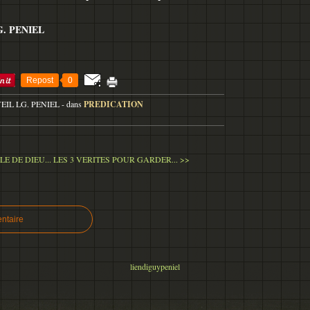
. PENIEL
Repost
0
VEIL LG. PENIEL
-
dans
PREDICATION
LE DE DIEU...
LES 3 VERITES POUR GARDER... >>
ntaire
liendiguypeniel