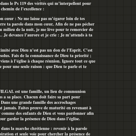
dans le Ps 119 des vérités qui m’interpellent pour
 chemin de l’excellence :
on cœur : Ne me laisse pas m’égarer loin de tes
re ta parole dans mon cœur, Afin de ne pas pécher
u milieu de la nuit, je me lève pour te remercier de
)… Je devance l’aurore et je crie : Je m’attends à ta
imité avec Dieu n’est pas un don de l’Esprit. C’est
ésolus. Fais de la connaissance de Dieu ta priorité ;
 viens à l’église à chaque réunion. Ignore tout ce que
se pour une seule raison : que Dieu te parle et te
AL est une famille, un lieu de communion
s a sa place. Chacun doit faire sa part pour
e. Dans une grande famille des accrochages
t jamais. Faites preuve de maturité en revenant à
r comme des enfants de Dieu et vous pardonner afin
r garder la présence de Dieu dans l’église.
 dans la marche chrétienne : revenir à la parole
iration et seule voie pour chercher la présence de