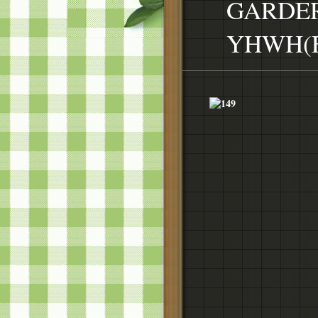
GARDER
YHWH(F