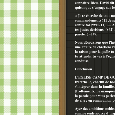
connaitre Dieu. David dit 
quiconque s’engage sur le
« Je te cherche de tout m
commandements !11 Je ser
contre toi (vv10-11)….. A
tes justes décisions. (v62
parole. ( v147)
Nous découvrons que l’int
une affaire de chrétiens r
la raison pour laquelle tu
tu attends, tu vas à l’égli
conduise.
Conclusion
L'EGLISE CAMP DE GUILG
fraternelle, chacun de nou
s’intégrer dans la famill
(frottements) ne manquen
la parole pour vous parle
de vivre en communion pou
Ayez des ambitions nobles
comme seule source d’insp