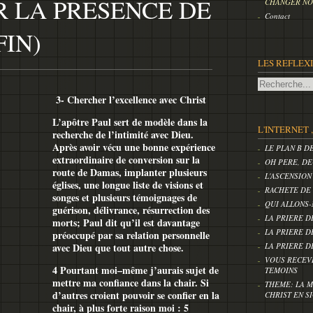
 LA PRESENCE DE
CHANGER NOS
Contact
IN)
LES REFLEX
3- Chercher l’excellence avec Christ
L’apôtre Paul sert de modèle dans la
L'INTERNET 
recherche de l’intimité avec Dieu.
Après avoir vécu une bonne expérience
LE PLAN B D
extraordinaire de conversion sur la
OH PERE, DE
route de Damas, implanter plusieurs
L'ASCENSION
églises, une longue liste de visions et
RACHETE DE
songes et plusieurs témoignages de
QUI ALLONS-
guérison, délivrance, résurrection des
LA PRIERE D
morts; Paul dit qu’il est davantage
LA PRIERE D
préoccupé par sa relation personnelle
LA PRIERE D
avec Dieu que tout autre chose.
VOUS RECEV
4 Pourtant moi–même j’aurais sujet de
TEMOINS
mettre ma confiance dans la chair. Si
THEME: LA M
d’autres croient pouvoir se confier en la
CHRIST EN S
chair, à plus forte raison moi : 5