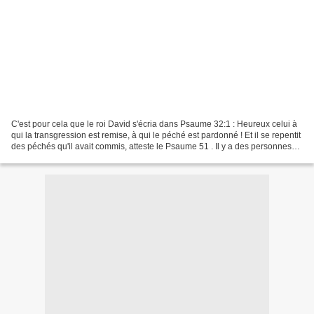
C'est pour cela que le roi David s'écria dans Psaume 32:1 : Heureux celui à
qui la transgression est remise, à qui le péché est pardonné ! Et il se repentit
des péchés qu'il avait commis, atteste le Psaume 51 . Il y a des personnes
qui choisissent délibérément...