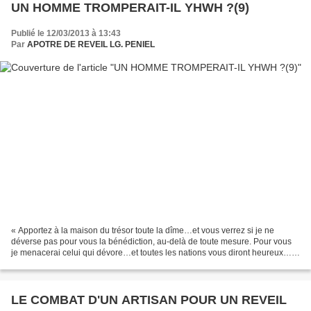
UN HOMME TROMPERAIT-IL YHWH ?(9)
Publié le 12/03/2013 à 13:43
Par
APOTRE DE REVEIL LG. PENIEL
« Apportez à la maison du trésor toute la dîme…et vous verrez si je ne
déverse pas pour vous la bénédiction, au-delà de toute mesure. Pour vous
je menacerai celui qui dévore…et toutes les nations vous diront heureux…
»(Mal. 3:10-12). Pourtant, Dieu demande...
LE COMBAT D'UN ARTISAN POUR UN REVEIL