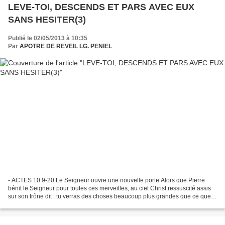
LEVE-TOI, DESCENDS ET PARS AVEC EUX
SANS HESITER(3)
Publié le 02/05/2013 à 10:35
Par
APOTRE DE REVEIL LG. PENIEL
- ACTES 10:9-20 Le Seigneur ouvre une nouvelle porte Alors que Pierre
bénit le Seigneur pour toutes ces merveilles, au ciel Christ ressuscité assis
sur son trône dit : tu verras des choses beaucoup plus grandes que ce que
tu as vu. C'est-à-dire que j’ai...