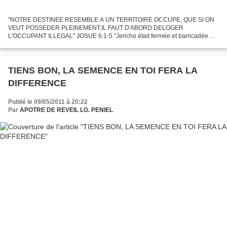
"NOTRE DESTINEE RESEMBLE A UN TERRITOIRE OCCUPE, QUE SI ON
VEUT POSSEDER PLEINEMENT,IL FAUT D'ABORD DELOGER
L'OCCUPANT ILLEGAL" JOSUE 6:1-5 "Jericho était fermée et barricadée
devant les enfants d'Israël. Personne ne sortait, et personne n'entrait. Et...
TIENS BON, LA SEMENCE EN TOI FERA LA
DIFFERENCE
Publié le 09/05/2011 à 20:22
Par
APOTRE DE REVEIL LG. PENIEL