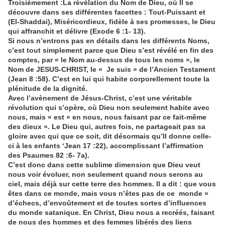
Troisièmement
:La révélation du Nom de Dieu, où Il se
découvre dans ses différentes facettes : Tout-Puissant et
(El-Shaddai), Miséricordieux, fidèle à ses promesses, le Dieu
qui affranchit et délivre (Exode 6 :1- 13).
Si nous n’entrons pas en détails dans les différents Noms,
c’est tout simplement parce que Dieu s’est révélé en fin des
comptes, par « le Nom au-dessus de tous les noms », le
Nom de JESUS-CHRIST, le « Je suis » de l’Ancien Testament
(Jean 8 :58). C’est en lui qui habite corporellement toute la
plénitude de la dignité.
Avec l’avènement de Jésus-Christ, c’est une véritable
révolution qui s’opère, où Dieu non seulement habite avec
nous, mais « est » en nous, nous faisant par ce fait-même
des dieux ». Le Dieu qui, autres fois, ne partageait pas sa
gloire avec qui que ce soit, dit désormais qu’Il donne celle-
ci à les enfants ‘Jean 17 :22), accomplissant l’affirmation
des Psaumes 82 :6- 7a).
C’est donc dans cette sublime dimension que Dieu veut
nous voir évoluer, non seulement quand nous serons au
ciel, mais déjà sur cette terre des hommes. Il a dit : que vous
êtes dans ce monde, mais vous n’êtes pas de ce monde »
d’échecs, d’envoûtement et de toutes sortes d’influences
du monde satanique. En Christ, Dieu nous a recréés, faisant
de nous des hommes et des femmes libérés des liens