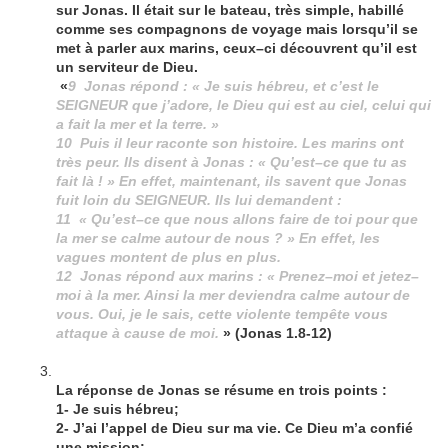
sur Jonas. Il était sur le bateau, très simple, habillé
comme ses compagnons de voyage mais lorsqu’il se
met à parler aux marins, ceux–ci découvrent qu’il est
un serviteur de Dieu.
«
9 Jonas répond : « Je suis hébreu, et c’est le
SEIGNEUR que j’adore, le Dieu qui est au ciel, celui qui
a fait la mer et la terre. »
10 Puis il leur raconte son histoire. Les marins ont
très peur. Ils disent à Jonas : « Qu’est–ce que tu as
fait là ! » En effet, maintenant, ils savent que Jonas
fuit loin du SEIGNEUR. Ils lui demandent :
11 « Qu’est–ce que nous allons faire de toi pour que
la mer se calme autour de nous ? » En effet, les
vagues montent de plus en plus.
12 Jonas répond aux marins : « Prenez–moi et jetez–
moi à la mer. Ainsi la mer deviendra calme autour de
vous. Oui, je le sais, cette violente tempête vous
attaque à cause de moi.
» (Jonas 1.8-12)
La réponse de Jonas se résume en trois points :
1- Je suis hébreu;
2- J’ai l’appel de Dieu sur ma vie. Ce Dieu m’a confié
une mission;