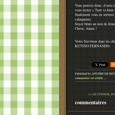
Vous pouvez donc, d’ores et
vous écriez « Tout va bien 
finalement vous en sortirez
vainqueurs.
Soyez bénis au non de Jésu
Christ, Amen !
Votre Serviteur dans les ch
KUTINO FERNANDO.
R
Published by APOTRE DE RE
commenter cet article
…
<< LE CONSEIL D
commentaires