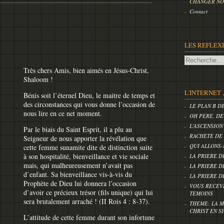
CHANGER NOS
Contact
LES REFLEX
Très chers Amis, bien aimés en Jésus-Christ,
Shaloom !
L'INTERNET 
Bénis soit l’éternel Dieu, le maitre de temps et
des circonstances qui vous donne l’occasion de
LE PLAN B D
nous lire en ce net moment.
OH PERE, DE
L'ASCENSION
Par le biais du Saint Esprit, il a plu au
RACHETE DE
Seigneur de nous apporter la révélation que
QUI ALLONS-
cette femme sunamite dite de distinction suite
à son hospitalité, bienveillance et vie sociale
LA PRIERE D
mais, qui malheureusement n’avait pas
LA PRIERE D
d’enfant. Sa bienveillance vis-à-vis du
LA PRIERE D
Prophète de Dieu lui donnera l’occasion
VOUS RECEV
d’avoir ce précieux trésor (fils unique) qui lui
TEMOINS
sera brutalement arraché ! (II Rois 4 : 8-37).
THEME: LA M
CHRIST EN S
L’attitude de cette femme durant son infortune