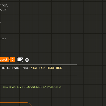
 déjà,
», car
s-
aines,
epost
0
VEIL LG. PENIEL
-
dans
BATAILLON TIMOTHEE
U TRES HAUT
LA PUISSANCE DE LA PAROLE >>