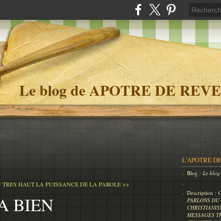
Le blog de APOTRE DE REVE
L'APOTRE DE
Blog
: Le bl
U TRES HAUT
LA PUISSANCE DE LA PAROLE >>
Description
: 
A BIEN
PARLONS DU 
CHRISTIANIS
MESSAGES T