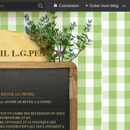
Connexion
+
Créer mon blog
IL L.G.PENIEL
 REVEIL LG. PENIEL
og de APOTRE DE REVEIL L.G.PENIEL
C'EST UN CADRE DES REFLEXIONS OU NOUS
PATRIOTISME ET DU
ME,L'EVANGILE ET LA POLITIQUE,DES
RES CONSTRUCTIFS QUI NOUS POUSSENT A