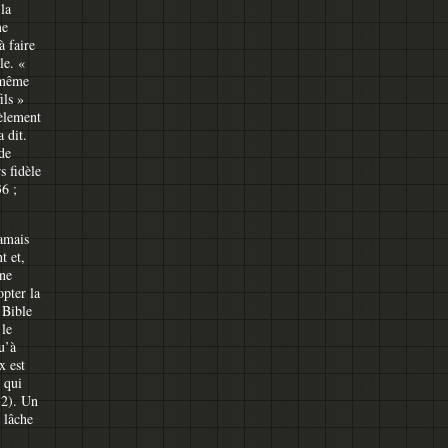
 la
me
 faire
le. «
 même
ils »
dèlement
 dit.
de
s fidèle
36 ;
amais
t et,
une
opter la
 Bible
 le
u’à
x est
s qui
12). Un
 lâche