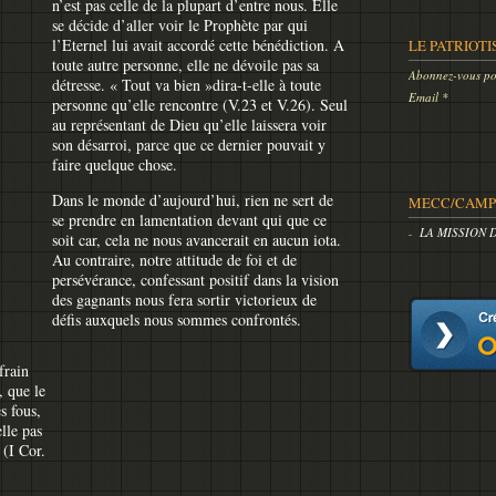
n’est pas celle de la plupart d’entre nous. Elle
se décide d’aller voir le Prophète par qui
l’Eternel lui avait accordé cette bénédiction. A
LE PATRIOTI
toute autre personne, elle ne dévoile pas sa
Abonnez-vous pou
détresse. « Tout va bien »dira-t-elle à toute
Email
personne qu’elle rencontre (V.23 et V.26). Seul
au représentant de Dieu qu’elle laissera voir
son désarroi, parce que ce dernier pouvait y
faire quelque chose.
Dans le monde d’aujourd’hui, rien ne sert de
MECC/CAMP 
se prendre en lamentation devant qui que ce
LA MISSION 
soit car, cela ne nous avancerait en aucun iota.
Au contraire, notre attitude de foi et de
persévérance, confessant positif dans la vision
des gagnants nous fera sortir victorieux de
défis auxquels nous sommes confrontés.
frain
, que le
 fous,
elle pas
 (I Cor.