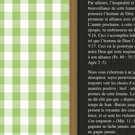
Par ailleurs, l’hospitalité et
bienveillance de cette fem
poussera l’homme de Dieu à
promesse et alliance avec el
L’année prochaine, à cette
époque, tu embrasseras un f
V.16. Ceci s’accomplira fi
tel que l’homme de Dieu l’a
V.17. Ceci est le prototype 
notre Dieu qui reste toujour
à son alliance (Ps. 89 : 35-
Agée 2 :5).
Nous vous exhortons à ne j
désespérer, soyez persévéran
toujours voir les choses d’
manière positive ; bref : ad
posture de cette femme. La
ne dit-elle pas que « depuis
temps de Jean –Batiste jusq
présent le royaume des cieu
forcé, et ce sont les violent
s’en emparent » (Mat. 11 :
gagnant ne lâche jamais, un
ne gagne jamais.