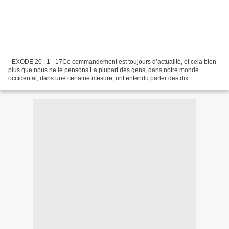
- EXODE 20 : 1 - 17Ce commandement est toujours d’actualité, et cela bien
plus que nous ne le pensons.La plupart des gens, dans notre monde
occidental, dans une certaine mesure, ont entendu parler des dix
commandements, qui furent donnés par YHWH, à travers...