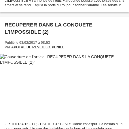
L'IMPOSSIBLE À l’annonce de l’édit, Mardochée pousse avec forces des cris
amers et se rend jusqu’à la porte du roi pour sonner l’alarme. Les serviteurs
et les eunuques d’Esther viennent...
RECUPERER DANS LA CONQUETE
L'IMPOSSIBLE (2)
Publié le 03/02/2017 à 08:53
Par
APOTRE DE REVEIL LG. PENIEL
- ESTHER 4:16 - 17 ; - ESTHER 3 : 1-15Le Diable est esprit. Il a besoin d’un
corps pour agir. Il trouve des individus sur la terre et les emploie pour