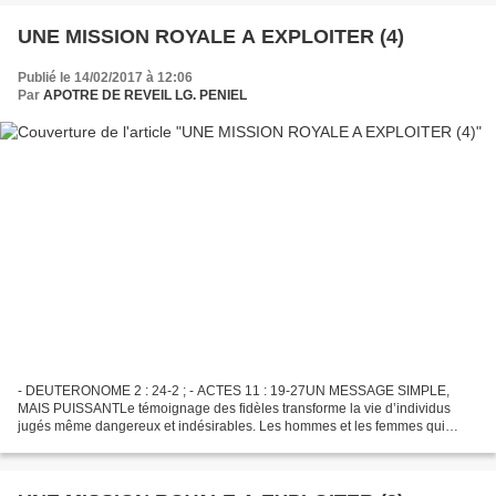
UNE MISSION ROYALE A EXPLOITER (4)
Publié le 14/02/2017 à 12:06
Par
APOTRE DE REVEIL LG. PENIEL
- DEUTERONOME 2 : 24-2 ; - ACTES 11 : 19-27UN MESSAGE SIMPLE,
MAIS PUISSANTLe témoignage des fidèles transforme la vie d’individus
jugés même dangereux et indésirables. Les hommes et les femmes qui
écoutent ces témoins donnent leur vie à Christ et deviennent...