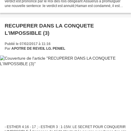
verdict est prononcé par le Roi des rois obligeant Assuérus à promulguer
une nouvelle sentence :le verdict est annulé;Haman est condamné, il est
humilié et exécuté sur le bois qu’il...
RECUPERER DANS LA CONQUETE
L'IMPOSSIBLE (3)
Publié le 07/02/2017 à 11:16
Par
APOTRE DE REVEIL LG. PENIEL
- ESTHER 4:16 - 17 ; - ESTHER 3 : 1-15IV. LE SECRET POUR CONQUERIR