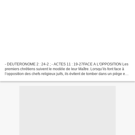
- DEUTERONOME 2 : 24-2 ; - ACTES 11 : 19-27FACE A L'OPPOSITION Les
premiers chrétiens suivent le modèle de leur Maître. Lorsqu’ils font face à
l’opposition des chefs religieux juifs, ils évitent de tomber dans un piège en
s’engageant dans un débat théologique...