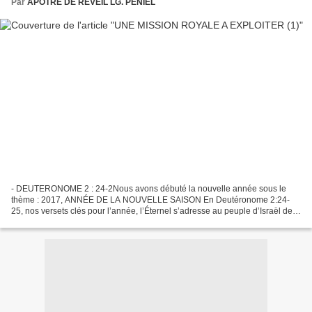
Par
APOTRE DE REVEIL LG. PENIEL
- DEUTERONOME 2 : 24-2Nous avons débuté la nouvelle année sous le
thème : 2017, ANNÉE DE LA NOUVELLE SAISON En Deutéronome 2:24-
25, nos versets clés pour l’année, l’Éternel s’adresse au peuple d’Israël de
la génération de Josué. Par ce mot d’ordre, il...