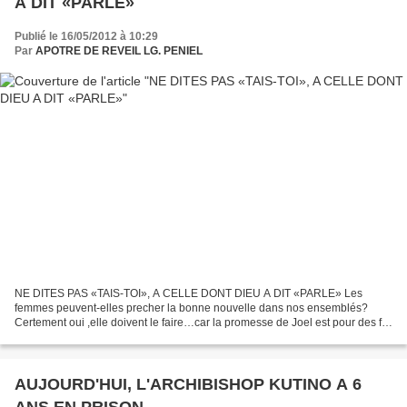
A DIT «PARLE»
Publié le 16/05/2012 à 10:29
Par
APOTRE DE REVEIL LG. PENIEL
NE DITES PAS «TAIS-TOI», A CELLE DONT DIEU A DIT «PARLE» Les
femmes peuvent-elles precher la bonne nouvelle dans nos ensemblés?
Certement oui ,elle doivent le faire…car la promesse de Joel est pour des fils
et aussi des filles…« Joel 2:28). Ainsi la pensé;...
AUJOURD'HUI, L'ARCHIBISHOP KUTINO A 6