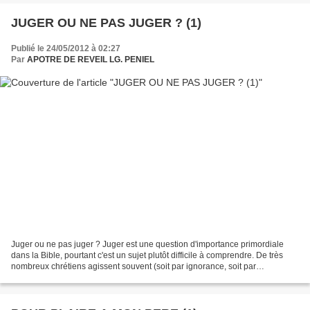
JUGER OU NE PAS JUGER ? (1)
Publié le 24/05/2012 à 02:27
Par
APOTRE DE REVEIL LG. PENIEL
Juger ou ne pas juger ? Juger est une question d'importance primordiale
dans la Bible, pourtant c'est un sujet plutôt difficile à comprendre. De très
nombreux chrétiens agissent souvent (soit par ignorance, soit par
désobéissance) contrairement à l'enseignement...