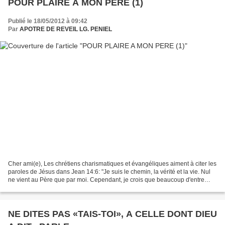
POUR PLAIRE A MON PERE (1)
Publié le 18/05/2012 à 09:42
Par
APOTRE DE REVEIL LG. PENIEL
Cher ami(e), Les chrétiens charismatiques et évangéliques aiment à citer les
paroles de Jésus dans Jean 14:6: "Je suis le chemin, la vérité et la vie. Nul
ne vient au Père que par moi. Cependant, je crois que beaucoup d'entre
nous ont seulement saisi...
NE DITES PAS «TAIS-TOI», A CELLE DONT DIEU