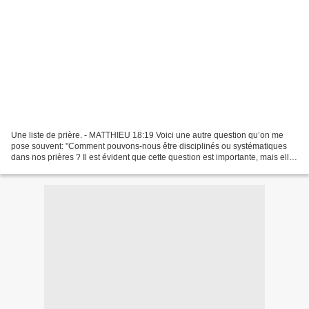
Une liste de prière. - MATTHIEU 18:19 Voici une autre question qu’on me
pose souvent: "Comment pouvons-nous être disciplinés ou systématiques
dans nos prières ? Il est évident que cette question est importante, mais elle
n’a pas de réponse toute faite....